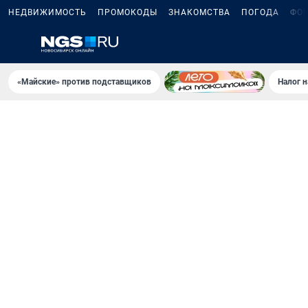
НЕДВИЖИМОСТЬ
ПРОМОКОДЫ
ЗНАКОМСТВА
ПОГОДА
ФО
«Майские» против подставщиков
Налог 