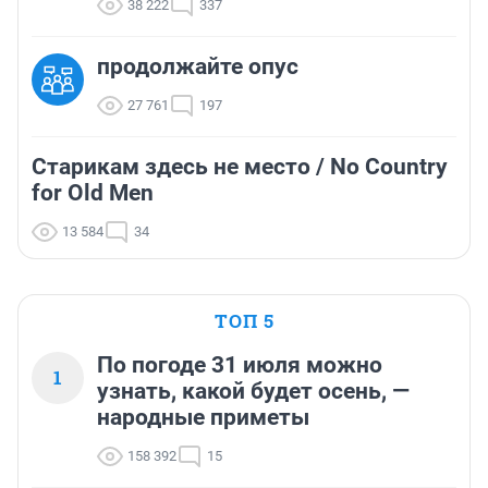
38 222
337
продолжайте опус
27 761
197
Старикам здесь не место / No Country
for Old Men
13 584
34
ТОП 5
По погоде 31 июля можно
1
узнать, какой будет осень, —
народные приметы
158 392
15