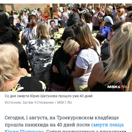
Со дня смерти Юрия Шатунова прошло уже 40 дней
Источник: 
Артем Устюжанин / MSK1.RU
Сегодня, 1 августа, на Троекуровском кладбище
прошла панихида на 40 дней после
смерти певца
Юрия Шатунова
. Сотни поклонников с плакатами