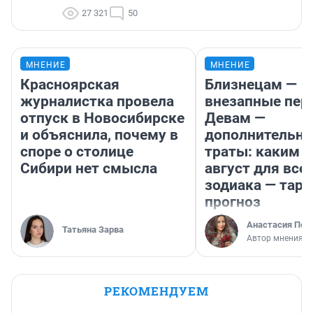
27 321
50
МНЕНИЕ
МНЕНИЕ
Красноярская
Близнецам —
журналистка провела
внезапные пер
отпуск в Новосибирске
Девам —
и объяснила, почему в
дополнительн
споре о столице
траты: каким б
Сибири нет смысла
август для все
зодиака — таро
прогноз
Анастасия Пер
Татьяна Зарва
Автор мнения
РЕКОМЕНДУЕМ