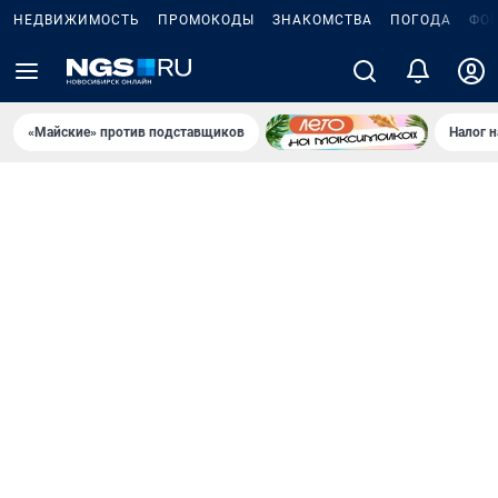
НЕДВИЖИМОСТЬ
ПРОМОКОДЫ
ЗНАКОМСТВА
ПОГОДА
ФО
«Майские» против подставщиков
Налог 