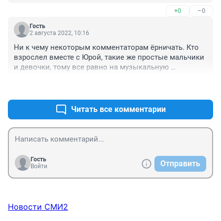
жизни? Очень и очень жалко.Сколько не сделано и 
+0
–0
сколько не спето.
Гость
2 августа 2022, 10:16
Ни к чему некоторым комментаторам ёрничать. Кто 
взрослел вместе с Юрой, такие же простые мальчики 
и девочки, тому все равно на музыкальную 
сложность и изысканность песен. Это их детство, их 
+1
–0
юность, первая любовь, надежда на счастье. Вот со 
всем этим люди и прощаются, понимая, ничего не 
вернуть, не пережить заново. Очень жаль, что так 
Читать все комментарии
рано Юра ушел.
Гость
Отправить
Войти
Новости СМИ2