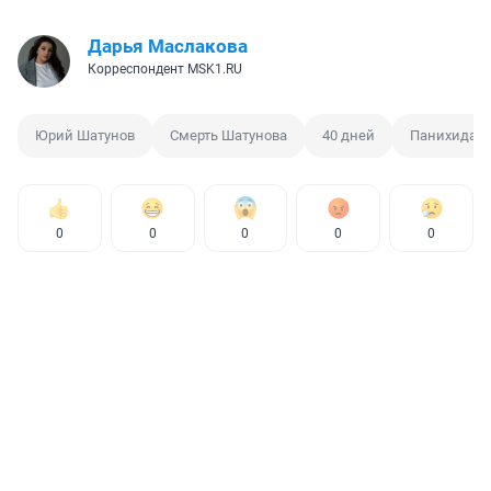
Дарья Маслакова
Корреспондент MSK1.RU
Юрий Шатунов
Смерть Шатунова
40 дней
Панихида
0
0
0
0
0