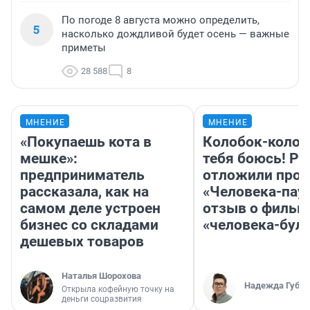
По погоде 8 августа можно определить,
5
насколько дождливой будет осень — важные
приметы
28 588
8
МНЕНИЕ
МНЕНИЕ
«Покупаешь кота в
Колобок-колобо
мешке»:
тебя боюсь! Ра
предприниматель
отложили прок
рассказала, как на
«Человека-пау
самом деле устроен
отзыв о фильм
бизнес со складами
«человека-бул
дешевых товаров
Наталья Шорохова
Надежда Губар
Открыла кофейную точку на
деньги соцразвития