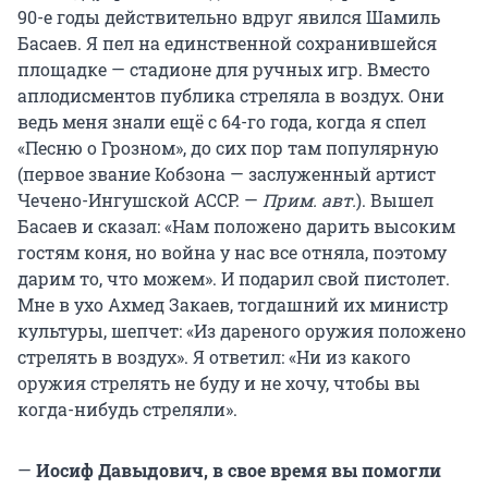
90-е годы действительно вдруг явился Шамиль
Басаев. Я пел на единственной сохранившейся
площадке — стадионе для ручных игр. Вместо
аплодисментов публика стреляла в воздух. Они
ведь меня знали ещё с 64-го года, когда я спел
«Песню о Грозном», до сих пор там популярную
(первое звание Кобзона — заслуженный артист
Чечено-Ингушской АССР. —
Прим. авт.
). Вышел
Басаев и сказал: «Нам положено дарить высоким
гостям коня, но война у нас все отняла, поэтому
дарим то, что можем». И подарил свой пистолет.
Мне в ухо Ахмед Закаев, тогдашний их министр
культуры, шепчет: «Из дареного оружия положено
стрелять в воздух». Я ответил: «Ни из какого
оружия стрелять не буду и не хочу, чтобы вы
когда-нибудь стреляли».
—
Иосиф Давыдович, в свое время вы помогли