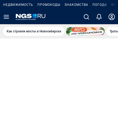
НЕДВИЖИМОСТЬ
ПРОМОКОДЫ
ЗНАКОМСТВА
ПОГОДА
ФО
Как строили мосты в Новосибирске
Траты