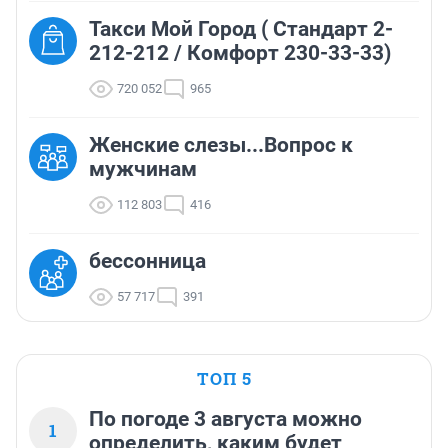
Такси Мой Город ( Стандарт 2-
212-212 / Комфорт 230-33-33)
720 052
965
Женские слезы...Вопрос к
мужчинам
112 803
416
бессонница
57 717
391
ТОП 5
По погоде 3 августа можно
1
определить, каким будет