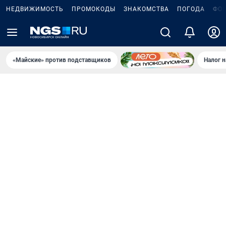
НЕДВИЖИМОСТЬ
ПРОМОКОДЫ
ЗНАКОМСТВА
ПОГОДА
ФО
«Майские» против подставщиков
Налог 