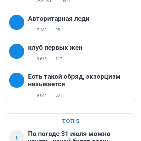
296 063
1 000
Авторитарная леди
7 183
95
клуб первых жен
9 615
117
Есть такой обряд, экзорцизм
называется
9 044
63
ТОП 5
По погоде 31 июля можно
1