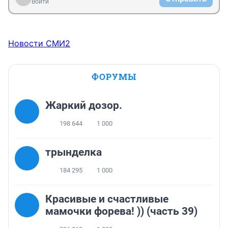
Войти
Новости СМИ2
ФОРУМЫ
Жаркий дозор.
198 644
1 000
трынделка
184 295
1 000
Красивые и счастливые
мамочки форева! )) (часть 39)