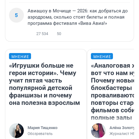
Авиашоу в Мочище — 2026: как добраться до
5
аэродрома, сколько стоят билеты и полная
программа фестиваля «Вива Авиа!»
27 534
50
МНЕНИЕ
МНЕНИЕ
«Игрушки больше не
«Аналоговая ж
герои истории». Чему
вот что нам ну
учит пятая часть
Почему новые
популярной детской
блокбастеры
франшизы и почему
проваливаются,
она полезна взрослым
повторы стары
фильмов соби
полные залы
Мария Тищенко
Алёна Золотух
Обозреватель
Журналист НГС