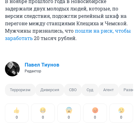
В ноябре прошлого года в Новосибирске
задержали двух молодых людей, которые, по
версии следствия, подожгли релейный шкаф на
перегоне между станциями Клещиха и Чемской.
Мужчины признались, что
пошли на риск, чтобы
заработать
20 тысяч рублей.
Павел Тиунов
Редактор
Терроризм
Диверсия
СВО
Суд
Агент
Развед
0
0
0
0
0