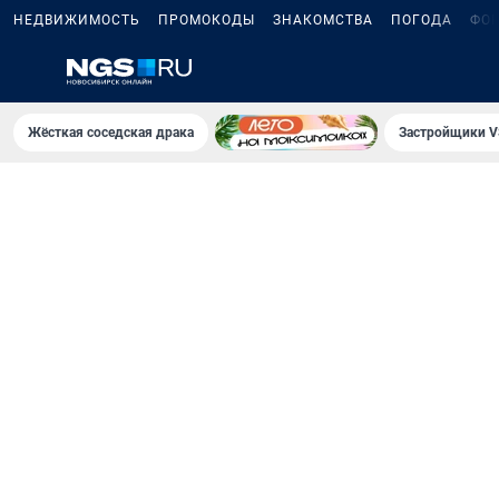
НЕДВИЖИМОСТЬ
ПРОМОКОДЫ
ЗНАКОМСТВА
ПОГОДА
ФО
Жёсткая соседская драка
Застройщики V