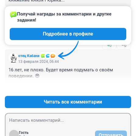
княжение князя Рюрика...
+0
–0
Получай награды за комментарии и другие 
задания!
Гость
13 февраля 2024, 07:34
Подробнее в профиле
Это все новости о рыбалке на воблу?
+0
–0
отец Кабани
13 февраля 2024, 06:44
16 лет, не плохо. Будет время подумать о своём 
поведении. 😎
+2
–0
Читать все комментарии
Гость
Отправить