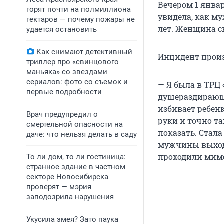
Вечером 1 янва
горят почти на полмиллиона
увидела, как му
гектаров — почему пожары не
лет. Женщина с
удается остановить
Как снимают детективный
Инцидент произ
триллер про «свинцового
маньяка» со звездами
сериалов: фото со съемок и
— Я была в ТРЦ 
первые подробности
душераздирающи
избивает ребенк
Врач предупредил о
руки и точно та
смертельной опасности на
показать. Стала
даче: что нельзя делать в саду
мужчины выходил
проходили мимо,
То ли дом, то ли гостиница:
странное здание в частном
секторе Новосибирска
проверят — мэрия
заподозрила нарушения
Укусила змея? Зато паука