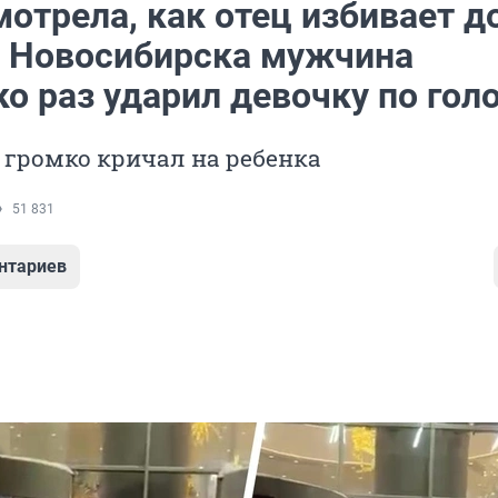
отрела, как отец избивает д
е Новосибирска мужчина
о раз ударил девочку по гол
 громко кричал на ребенка
51 831
нтариев