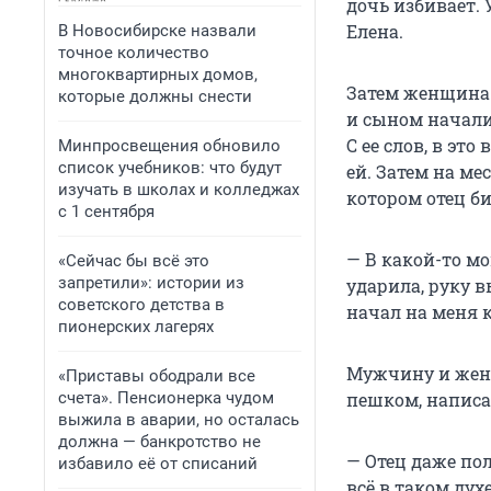
дочь избивает. 
Елена.
В Новосибирске назвали
точное количество
многоквартирных домов,
Затем женщина 
которые должны снести
и сыном начали
С ее слов, в эт
Минпросвещения обновило
список учебников: что будут
ей. Затем на ме
изучать в школах и колледжах
котором отец би
с 1 сентября
— В какой-то м
«Сейчас бы всё это
запретили»: истории из
ударила, руку в
советского детства в
начал на меня к
пионерских лагерях
Мужчину и женщ
«Приставы ободрали все
счета». Пенсионерка чудом
пешком, написа
выжила в аварии, но осталась
должна — банкротство не
— Отец даже пол
избавило её от списаний
всё в таком дух