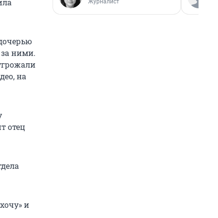
ила
Журналист
 дочерью
 за ними.
 угрожали
део, на
у
нт отец
тдела
хочу» и