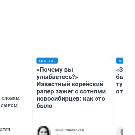
МНЕНИЕ
МНЕНИ
«Почему вы
«За н
улыбаетесь?»
были 
Известный корейский
турис
рэпер зажег с сотнями
отдых
о словам
новосибирцев: как это
 сыном,
было
отец
Нина Раневская