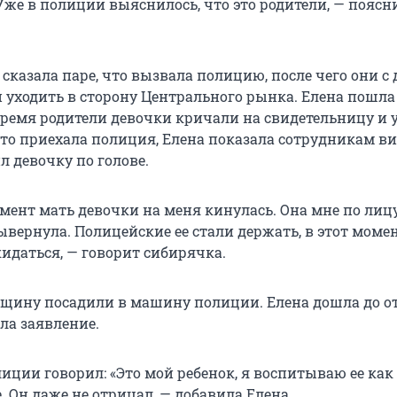
Уже в полиции выяснилось, что это родители, — поясн
сказала паре, что вызвала полицию, после чего они с
 уходить в сторону Центрального рынка. Елена пошла
о время родители девочки кричали на свидетельницу и
сто приехала полиция, Елена показала сотрудникам ви
л девочку по голове.
омент мать девочки на меня кинулась. Она мне по лиц
ывернула. Полицейские ее стали держать, в этот моме
идаться, — говорит сибирячка.
ину посадили в машину полиции. Елена дошла до о
ла заявление.
иции говорил: «Это мой ребенок, я воспитываю ее как 
е. Он даже не отрицал, — добавила Елена.