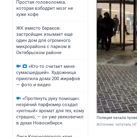
Простая головоломка,
которая взбодрит мозг не
хуже кофе
ЖК вместо бараков:
застройщик изымает еще
один дом для огромного
микрорайона с парком в
Октябрьском районе
«Кто-то считает меня
сумасшедшей». Художница
приютила дома 200 жирафов
— фото и видео
«Протянуть руку помощи»:
незрячий парфюмер создал
«уютный» аромат для тех, кому
страшно, — он уже увековечил
Полиция начала пров
в духах Новосибирск
Источник: 
читатель Н
Леса Красноярского края