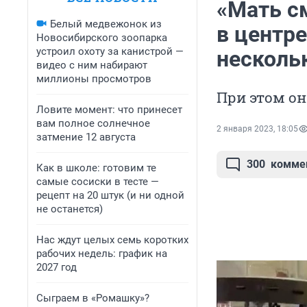
«Мать см
Белый медвежонок из
в центр
Новосибирского зоопарка
устроил охоту за канистрой —
нескольк
видео с ним набирают
миллионы просмотров
При этом он
Ловите момент: что принесет
вам полное солнечное
2 января 2023, 18:05
затмение 12 августа
300
комме
Как в школе: готовим те
самые сосиски в тесте —
рецепт на 20 штук (и ни одной
не останется)
Нас ждут целых семь коротких
рабочих недель: график на
2027 год
Сыграем в «Ромашку»?