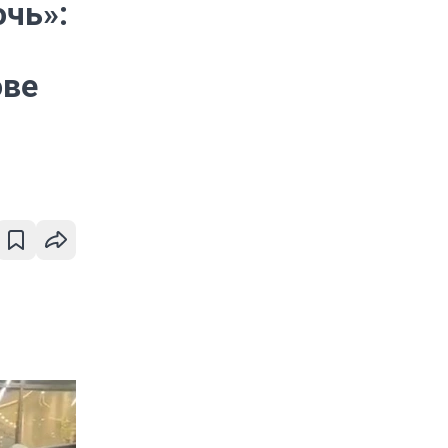
очь»:
ове