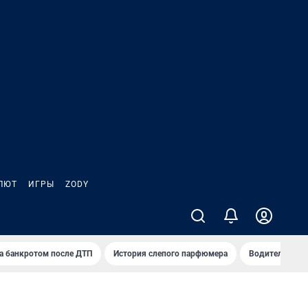
ЛЮТ
ИГРЫ
ZODY
а банкротом после ДТП
История слепого парфюмера
Водители пер