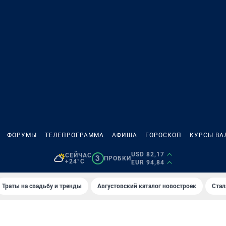
ФОРУМЫ
ТЕЛЕПРОГРАММА
АФИША
ГОРОСКОП
КУРСЫ ВА
USD 82,17
СЕЙЧАС
3
ПРОБКИ
+24°C
EUR 94,84
Траты на свадьбу и тренды
Августовский каталог новостроек
Стал