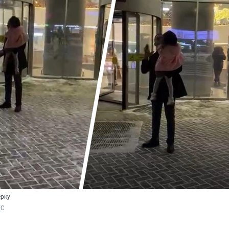
ерку
ГС