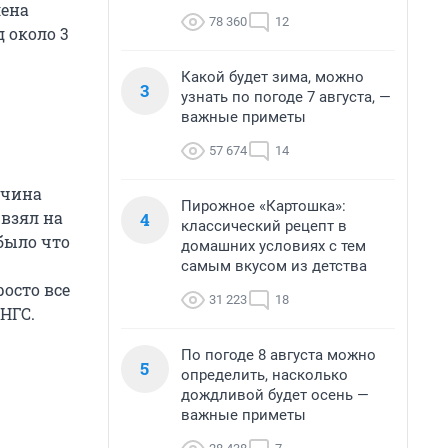
лена
78 360
12
 около 3
Какой будет зима, можно
3
узнать по погоде 7 августа, —
важные приметы
57 674
14
жчина
Пирожное «Картошка»:
 взял на
4
классический рецепт в
 было что
домашних условиях с тем
самым вкусом из детства
осто все
31 223
18
НГС.
По погоде 8 августа можно
5
определить, насколько
дождливой будет осень —
важные приметы