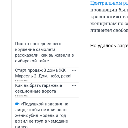
Центральном р
продавщиц было
краснокнижных 
женщинам по с
лишения свобо
Пилоты потерпевшего
Не удалось загр
крушение самолета
рассказали, как выживали в
сибирской тайге
Старт продаж 3 дома ЖК
Марсель-2. Дом, небо, река!
Как выбрать гаражные
секционные ворота
«Подушкой надавил на
лицо, чтобы не кричала»:
жених убил модель и год
возил ее труп в чемодане —
видео