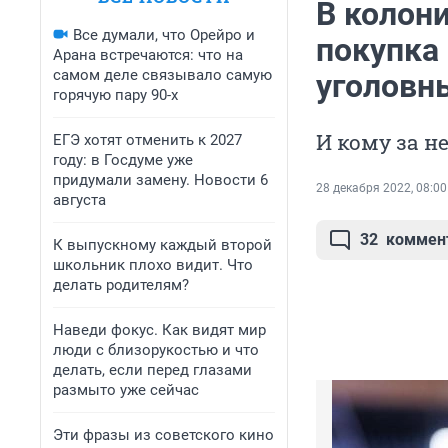
В колон
Все думали, что Орейро и
покупка
Арана встречаются: что на
самом деле связывало самую
уголовн
горячую пару 90-х
И кому за н
ЕГЭ хотят отменить к 2027
году: в Госдуме уже
придумали замену. Новости 6
28 декабря 2022, 08:00
августа
32
коммен
К выпускному каждый второй
школьник плохо видит. Что
делать родителям?
Наведи фокус. Как видят мир
люди с близорукостью и что
делать, если перед глазами
размыто уже сейчас
Эти фразы из советского кино