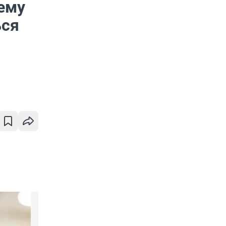
ему
ься