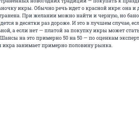
страненных новогодних традиций — покупать к праз
аночку икры. Обычно речь идет о красной икре: она и 
странена. При желании можно найти и черную, но бан
дется в десятки раз дороже. И это в лучшем случае, ес
ной, а если нет — платой за покупку икры может стат
 Шансы на это примерно 50 на 50 — по оценкам экспер
я икра занимает примерно половину рынка.