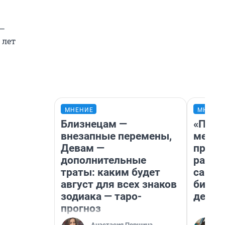
 —
 лет
МНЕНИЕ
МНЕНИ
Близнецам —
«Поку
внезапные перемены,
мешке
Девам —
предп
дополнительные
расска
траты: каким будет
самом
август для всех знаков
бизне
зодиака — таро-
дешев
прогноз
Анастасия Першина