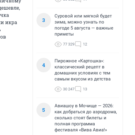
дничному
дешевле,
очка
Суровой или мягкой будет
3
ли икра
зима, можно узнать по
погоде 5 августа — важные
ь
приметы
тов
77 329
12
Пирожное «Картошка»:
4
классический рецепт в
домашних условиях с тем
самым вкусом из детства
30 247
13
Авиашоу в Мочище — 2026:
5
как добраться до аэродрома,
сколько стоят билеты и
полная программа
фестиваля «Вива Авиа!»