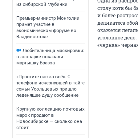
Одна из распро
из сибирской глубинки
столу хотя бы б
и более распро
Премьер‑министр Монголии
деликатеса обой
примет участие в
окажется легаль
экономическом форуме во
Владивостоке
уголовное дело.
«черная» черна
Любительница маскировки:
в зоопарке показали
мартышку Бразза
«Простите нас за всё». С
телефона исчезнувшей в тайге
семьи Усольцевых пришло
леденящее душу сообщение
Крупную коллекцию почтовых
марок продают в
Новосибирске — сколько она
стоит