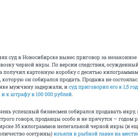
нях суд в Новосибирске вынес приговор за незаконное
евозку черной икры. По версии следствия, осужденный
ода получил картонную коробку с десятью килограмма
 которую он собирался продать. Продажа не состоялась
ике мужчину задержали, и
суд приговорил его к 1,5 го
 и к штрафу в 100 000 рублей
.
чень успешный бизнесмен собирался продавать икру, в
 строго говоря, продавцы особо и не прячутся — годом р
ирске 35 килограммов нелегальной черной икры (и ещ
оличество осетрины)
изъяли в рыбной лавке на мест