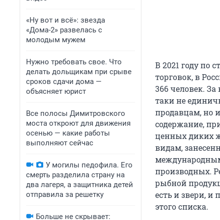
«Ну вот и всё»: звезда
«Дома-2» развелась с
молодым мужем
Нужно требовать свое. Что
В 2021 году по 
делать дольщикам при срыве
торговок, в Ро
сроков сдачи дома —
366 человек. За
объясняет юрист
таки не единич
продавцам, но 
Все полосы Димитровского
моста откроют для движения
содержание, при
осенью — какие работы
ценных диких ж
выполняют сейчас
видам, занесен
международными
У могилы педофила. Его
производных. Ре
смерть разделила страну на
рыбной продук
два лагеря, а защитника детей
есть и звери, и
отправила за решетку
этого списка.
Больше не скрывает: