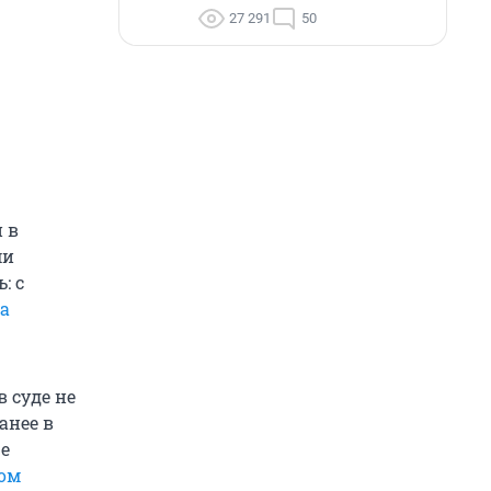
27 291
50
 в
ми
: с
да
 суде не
анее в
е
ном