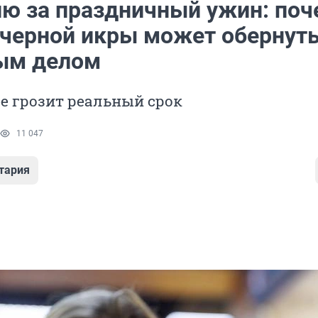
ию за праздничный ужин: поч
 черной икры может обернут
ым делом
ее грозит реальный срок
11 047
тария