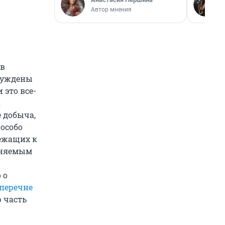
Автор мнения
ив
осуждены
 это все-
к
 добыча,
 особо
ежащих к
аняемым
 о
перечне
ю часть