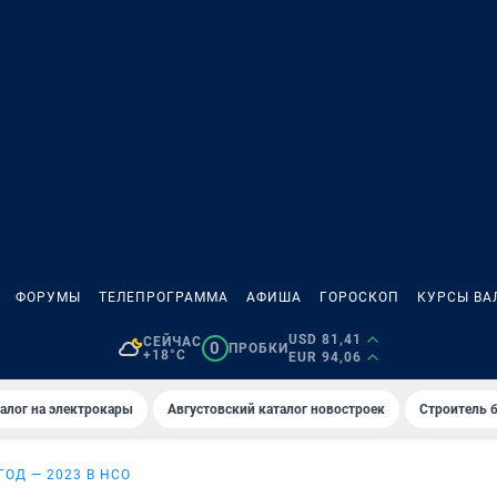
ФОРУМЫ
ТЕЛЕПРОГРАММА
АФИША
ГОРОСКОП
КУРСЫ ВА
USD 81,41
СЕЙЧАС
0
ПРОБКИ
+18°C
EUR 94,06
алог на электрокары
Августовский каталог новостроек
Строитель б
ГОД — 2023 В НСО