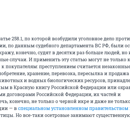
статье 258.1, по которой возбудили уголовное дело прот
ссии, по данным судебного департамента ВС РФ, были 
 кражу, конечно, судят в десятки раз больше людей, но и
ные случаи. И применить эту статью могут не только 
и к покупателям: преступлением считается незаконные
обретение, хранение, перевозка, пересылка и продажа
ивотных и водных биологических ресурсов, принадл
ным в Красную книгу Российской Федерации или охр
 договорами Российской Федерации, их частей и
чь, конечно, не только о черной икре и даже не только
ции — в
специальном установленном правительством 
 птицы. Но все-таки осетровые занимают существенну