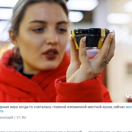
черная икра когда-то считалась главной изюминкой местной кухни, сейчас
мал
ть
хонский / V1.RU