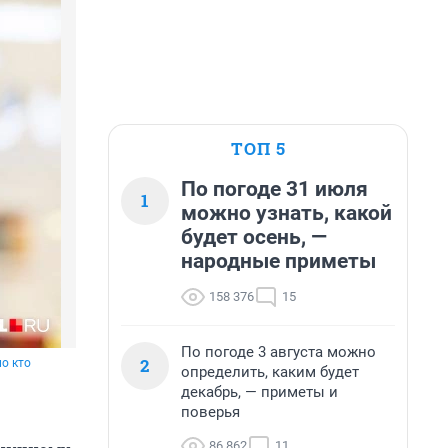
ТОП 5
По погоде 31 июля
1
можно узнать, какой
будет осень, —
народные приметы
158 376
15
По погоде 3 августа можно
2
о кто
определить, каким будет
декабрь, — приметы и
поверья
86 862
11