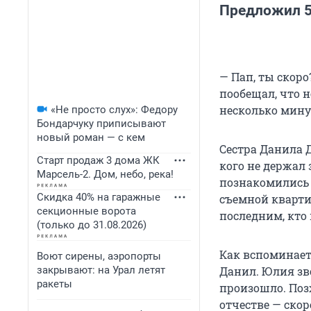
Предложил 5
— Пап, ты скор
пообещал, что н
несколько мину
«Не просто слух»: Федору
Бондарчуку приписывают
новый роман — с кем
Сестра Данила 
Старт продаж 3 дома ЖК
кого не держал 
Марсель-2. Дом, небо, река!
познакомились 
Скидка 40% на гаражные
съемной квартир
секционные ворота
последним, кто
(только до 31.08.2026)
Как вспоминает
Воют сирены, аэропорты
закрывают: на Урал летят
Данил. Юлия зв
ракеты
произошло. Поз
отчестве — скор