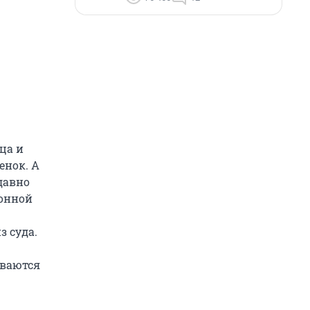
ца и
енок. А
давно
онной
з суда.
иваются