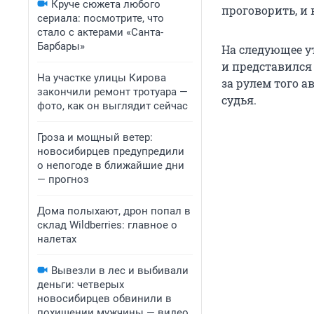
Круче сюжета любого
проговорить, и
сериала: посмотрите, что
стало с актерами «Санта-
Барбары»
На следующее у
и представился
На участке улицы Кирова
за рулем того а
закончили ремонт тротуара —
судья.
фото, как он выглядит сейчас
Гроза и мощный ветер:
новосибирцев предупредили
о непогоде в ближайшие дни
— прогноз
Дома полыхают, дрон попал в
склад Wildberries: главное о
налетах
Вывезли в лес и выбивали
деньги: четверых
новосибирцев обвинили в
похищении мужчины — видео