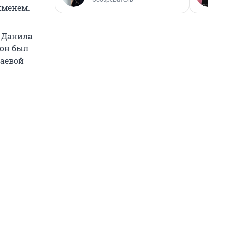
именем.
е Данила
 он был
раевой