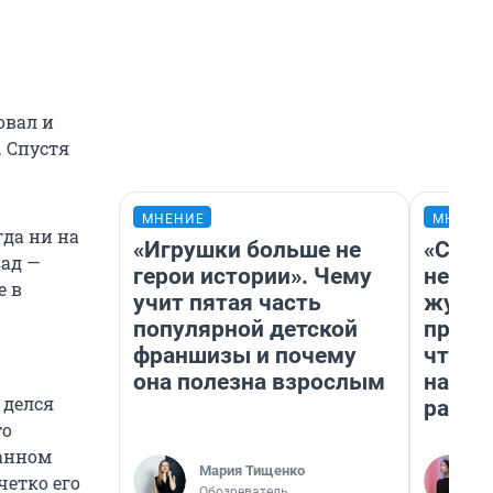
овал и
. Спустя
МНЕНИЕ
МНЕНИ
да ни на
«Игрушки больше не
«Сним
зад —
герои истории». Чему
немед
е в
учит пятая часть
журна
популярной детской
пришл
франшизы и почему
чтобы
она полезна взрослым
на чт
 делся
ради 
то
санном
Мария Тищенко
четко его
Обозреватель