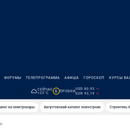
ФОРУМЫ
ТЕЛЕПРОГРАММА
АФИША
ГОРОСКОП
КУРСЫ ВА
USD 80,93
СЕЙЧАС
6
ПРОБКИ
+23°C
EUR 93,19
алог на электрокары
Августовский каталог новостроек
Строитель б
ИИ