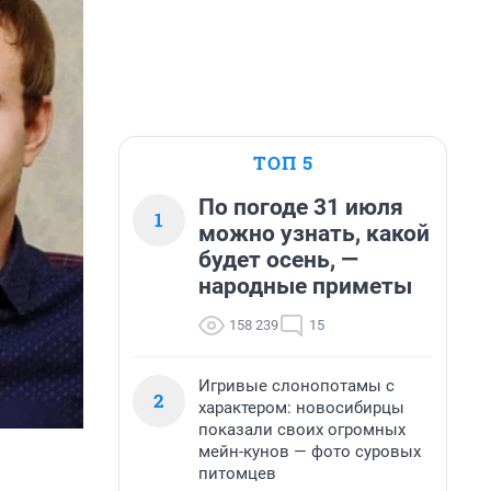
ТОП 5
По погоде 31 июля
1
можно узнать, какой
будет осень, —
народные приметы
158 239
15
Игривые слонопотамы с
2
характером: новосибирцы
показали своих огромных
мейн-кунов — фото суровых
питомцев