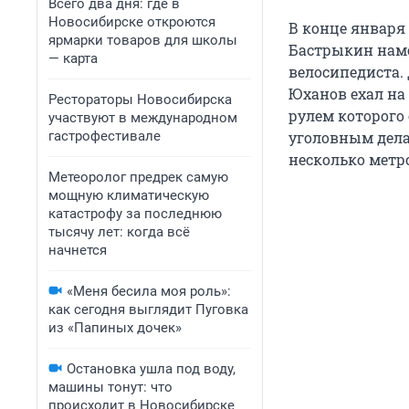
Всего два дня: где в
Новосибирске откроются
В конце января 
ярмарки товаров для школы
Бастрыкин наме
— карта
велосипедиста. 
Юханов ехал на 
Рестораторы Новосибирска
рулем которого 
участвуют в международном
гастрофестивале
уголовным дела
несколько метр
Метеоролог предрек самую
мощную климатическую
катастрофу за последнюю
тысячу лет: когда всё
начнется
«Меня бесила моя роль»:
как сегодня выглядит Пуговка
из «Папиных дочек»
Остановка ушла под воду,
машины тонут: что
происходит в Новосибирске