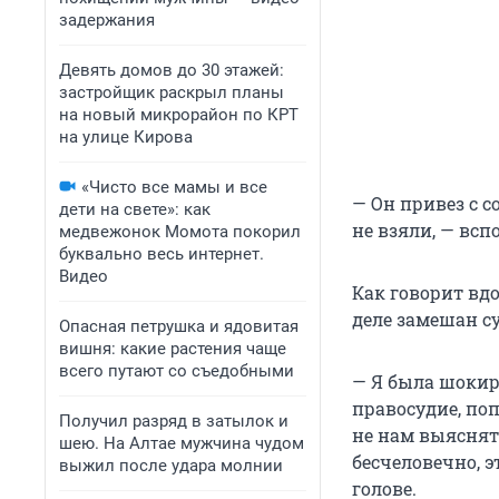
задержания
Девять домов до 30 этажей:
застройщик раскрыл планы
на новый микрорайон по КРТ
на улице Кирова
«Чисто все мамы и все
— Он привез с со
дети на свете»: как
не взяли, — всп
медвежонок Момота покорил
буквально весь интернет.
Видео
Как говорит вдо
деле замешан су
Опасная петрушка и ядовитая
вишня: какие растения чаще
всего путают со съедобными
— Я была шокир
правосудие, поп
Получил разряд в затылок и
не нам выяснять
шею. На Алтае мужчина чудом
бесчеловечно, э
выжил после удара молнии
голове.