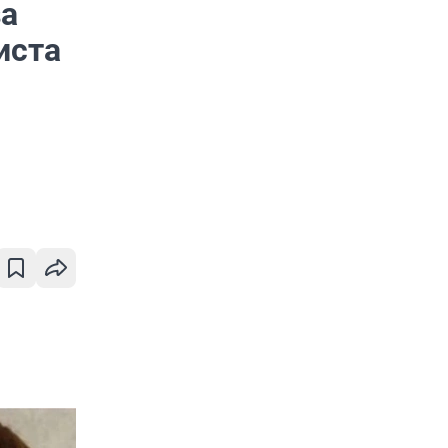
за
иста