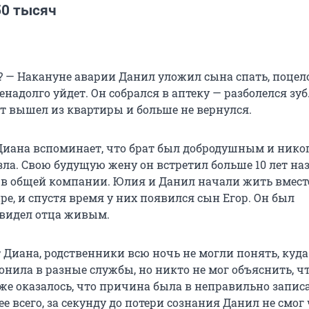
0 тысяч
о? — Накануне аварии Данил уложил сына спать, поцел
енадолго уйдет. Он собрался в аптеку — разболелся зуб
т вышел из квартиры и больше не вернулся.
Диана вспоминает, что брат был добродушным и никог
зла. Свою будущую жену он встретил больше 10 лет на
в общей компании. Юлия и Данил начали жить вмест
е, и спустя время у них появился сын Егор. Он был
 видел отца живым.
 Диана, родственники всю ночь не могли понять, куда
онила в разные службы, но никто не мог объяснить, ч
же оказалось, что причина была в неправильно запи
ее всего, за секунду до потери сознания Данил не смог 