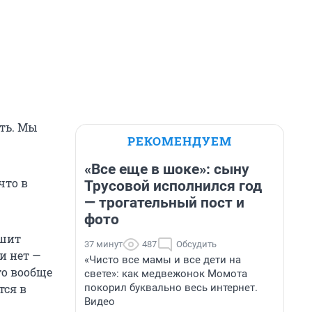
сть. Мы
РЕКОМЕНДУЕМ
«Все еще в шоке»: сыну
что в
Трусовой исполнился год
— трогательный пост и
фото
ршит
37 минут
487
Обсудить
и нет —
«Чисто все мамы и все дети на
то вообще
свете»: как медвежонок Момота
покорил буквально весь интернет.
тся в
Видео