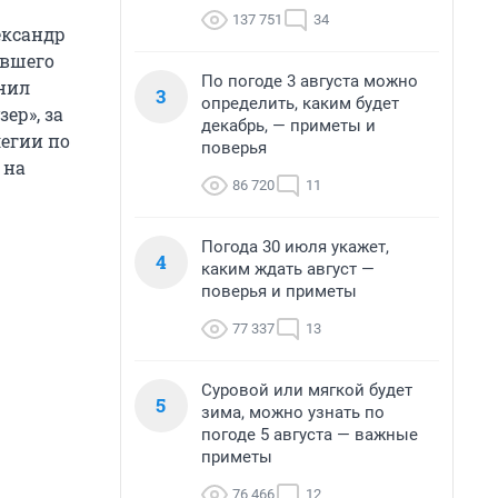
137 751
34
ександр
ившего
По погоде 3 августа можно
анил
3
определить, каким будет
ер», за
декабрь, — приметы и
легии по
поверья
 на
86 720
11
Погода 30 июля укажет,
4
каким ждать август —
поверья и приметы
77 337
13
Суровой или мягкой будет
5
зима, можно узнать по
погоде 5 августа — важные
приметы
76 466
12