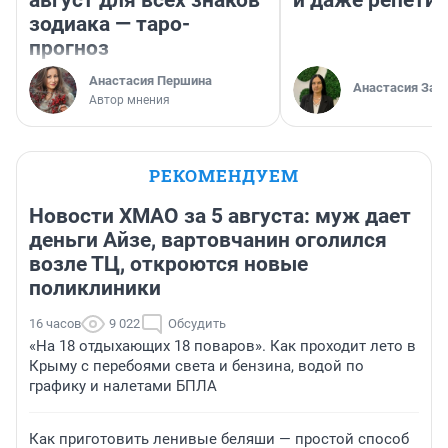
август для всех знаков
и даже репети
зодиака — таро-
прогноз
Анастасия Першина
Анастасия Зав
Автор мнения
РЕКОМЕНДУЕМ
Новости ХМАО за 5 августа: муж дает
деньги Айзе, вартовчанин оголился
возле ТЦ, откроются новые
поликлиники
16 часов
9 022
Обсудить
«На 18 отдыхающих 18 поваров». Как проходит лето в
Крыму с перебоями света и бензина, водой по
графику и налетами БПЛА
Как приготовить ленивые беляши — простой способ