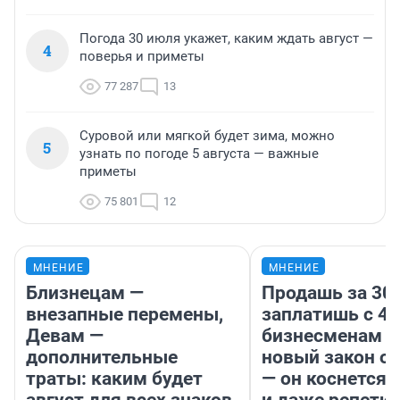
Погода 30 июля укажет, каким ждать август —
4
поверья и приметы
77 287
13
Суровой или мягкой будет зима, можно
5
узнать по погоде 5 августа — важные
приметы
75 801
12
МНЕНИЕ
МНЕНИЕ
Близнецам —
Продашь за 300
внезапные перемены,
заплатишь с 40
Девам —
бизнесменам г
дополнительные
новый закон о 
траты: каким будет
— он коснется 