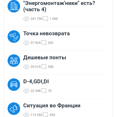
"Энергомонтаж'ники" есть?
(часть 4)
241 750
1 000
Точка невозврата
57 924
203
Дешевые понты
39 015
398
D-4,GDI,DI
22 348
78
Ситуация во Франции
113 553
453