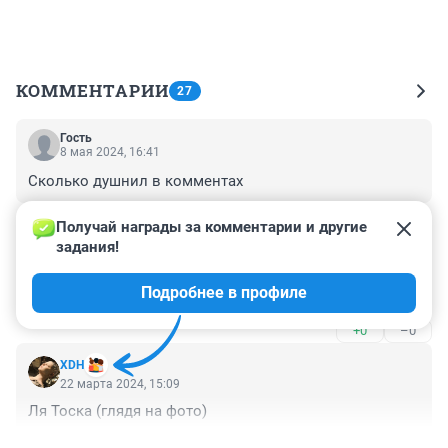
КОММЕНТАРИИ
27
Гость
8 мая 2024, 16:41
Сколько душнил в комментах
+0
–0
Получай награды за комментарии и другие 
задания!
Гость
22 марта 2024, 15:42
Подробнее в профиле
зачем и кому это надо?
+0
–0
XDH
22 марта 2024, 15:09
Ля Тоска (глядя на фото)