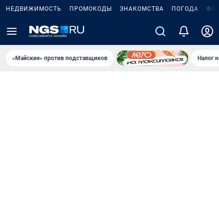
НЕДВИЖИМОСТЬ
ПРОМОКОДЫ
ЗНАКОМСТВА
ПОГОДА
ФО
«Майские» против подставщиков
Налог 