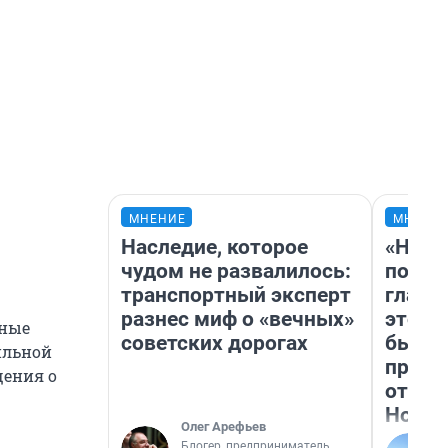
МНЕНИЕ
МНЕНИ
Наследие, которое
«Нико
чудом не развалилось:
побед
транспортный эксперт
главн
разнес миф о «вечных»
этого
зные
советских дорогах
бьет 
ильной
прока
щения о
отзыв
Нолан
Олег Арефьев
Блогер, предприниматель,