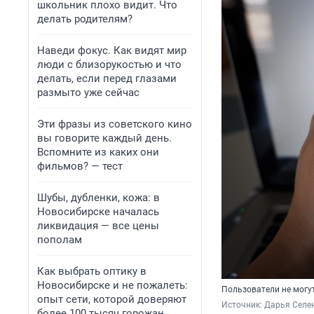
школьник плохо видит. Что
делать родителям?
Наведи фокус. Как видят мир
люди с близорукостью и что
делать, если перед глазами
размыто уже сейчас
Эти фразы из советского кино
вы говорите каждый день.
Вспомните из каких они
фильмов? — тест
Шубы, дубленки, кожа: в
Новосибирске началась
ликвидация — все цены
пополам
Как выбрать оптику в
Новосибирске и не пожалеть:
Пользователи не мог
опыт сети, которой доверяют
Источник: 
Дарья Селен
более 100 тысяч горожан