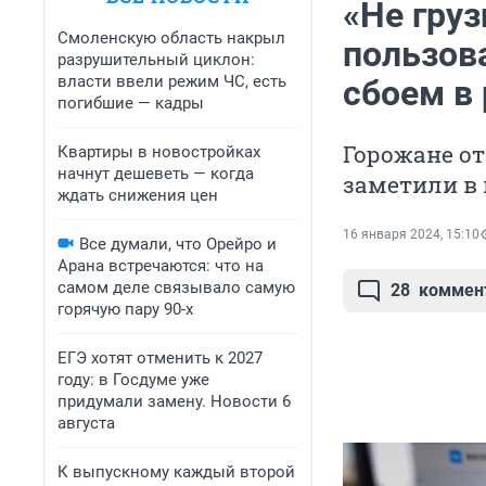
«Не груз
Смоленскую область накрыл
пользов
разрушительный циклон:
власти ввели режим ЧС, есть
сбоем в
погибшие — кадры
Горожане от
Квартиры в новостройках
начнут дешеветь — когда
заметили в
ждать снижения цен
16 января 2024, 15:10
Все думали, что Орейро и
Арана встречаются: что на
самом деле связывало самую
28
коммен
горячую пару 90-х
ЕГЭ хотят отменить к 2027
году: в Госдуме уже
придумали замену. Новости 6
августа
К выпускному каждый второй