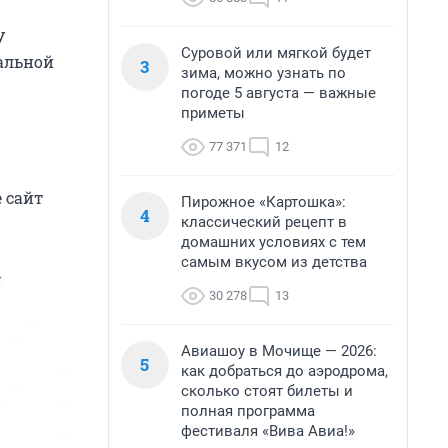
У
Суровой или мягкой будет
альной
3
зима, можно узнать по
погоде 5 августа — важные
приметы
77 371
12
 сайт
Пирожное «Картошка»:
4
классический рецепт в
домашних условиях с тем
самым вкусом из детства
30 278
13
Авиашоу в Мочище — 2026:
5
как добраться до аэродрома,
сколько стоят билеты и
полная программа
фестиваля «Вива Авиа!»