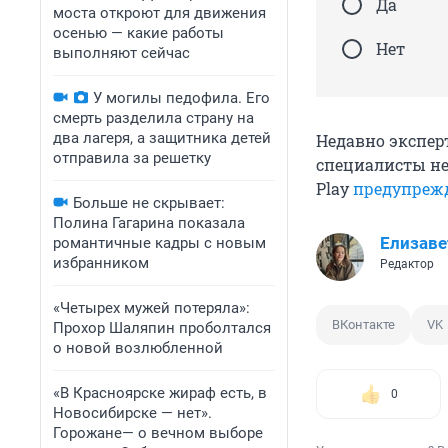
Да
моста откроют для движения
осенью — какие работы
Нет
выполняют сейчас
У могилы педофила. Его
смерть разделила страну на
два лагеря, а защитника детей
Недавно экспер
отправила за решетку
специалисты не
Play
предупреж
Больше не скрывает:
Полина Гагарина показала
Елизаве
романтичные кадры с новым
избранником
Редактор
«Четырех мужей потеряла»:
ВКонтакте
VK
Прохор Шаляпин проболтался
о новой возлюбленной
«В Красноярске жираф есть, в
0
Новосибирске — нет».
Горожане— о вечном выборе