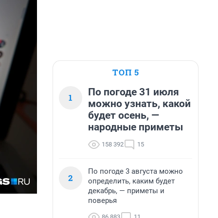
ТОП 5
По погоде 31 июля
1
можно узнать, какой
будет осень, —
народные приметы
158 392
15
По погоде 3 августа можно
2
определить, каким будет
декабрь, — приметы и
поверья
86 883
11