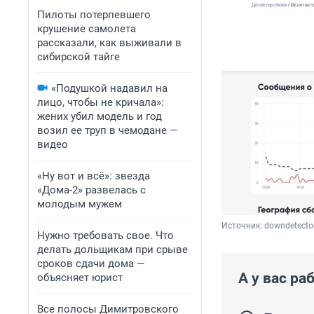
Пилоты потерпевшего
крушение самолета
рассказали, как выживали в
сибирской тайге
«Подушкой надавил на
лицо, чтобы не кричала»:
жених убил модель и год
возил ее труп в чемодане —
видео
«Ну вот и всё»: звезда
«Дома-2» развелась с
молодым мужем
Источник: 
downdetector
Нужно требовать свое. Что
делать дольщикам при срыве
сроков сдачи дома —
А у вас ра
объясняет юрист
Все полосы Димитровского