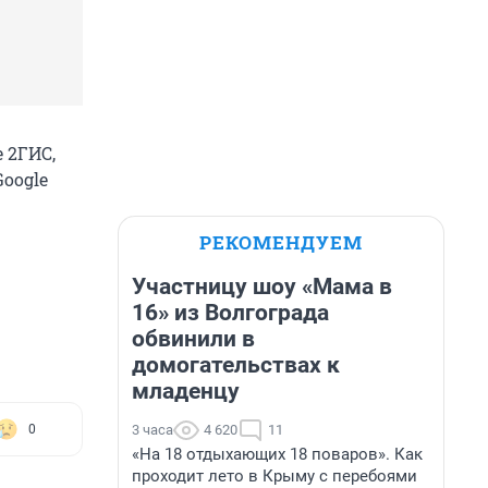
 2ГИС,
oogle
РЕКОМЕНДУЕМ
Участницу шоу «Мама в
16» из Волгограда
обвинили в
домогательствах к
младенцу
3 часа
4 620
11
0
«На 18 отдыхающих 18 поваров». Как
проходит лето в Крыму с перебоями