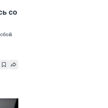
сь со
 сбой