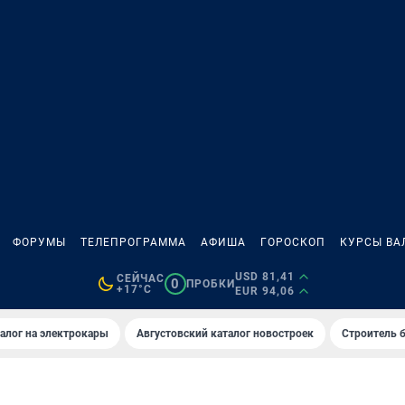
ФОРУМЫ
ТЕЛЕПРОГРАММА
АФИША
ГОРОСКОП
КУРСЫ ВА
USD 81,41
СЕЙЧАС
0
ПРОБКИ
+17°C
EUR 94,06
алог на электрокары
Августовский каталог новостроек
Строитель б