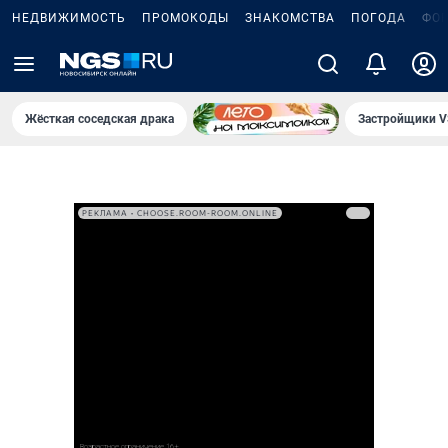
НЕДВИЖИМОСТЬ
ПРОМОКОДЫ
ЗНАКОМСТВА
ПОГОДА
ФО
Жёсткая соседская драка
Застройщики V
РЕКЛАМА • CHOOSE.ROOM-ROOM.ONLINE