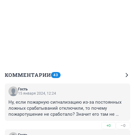
КОММЕНТАРИИ
43
Гость
15 января 2024, 12:24
Ну, если пожарную сигнализацию из-за постоянных 
ложных срабатываний отключили, то почему 
пожаротушение не сработало? Значит его там не 
было? А этот дядя строит только откорячки, типа, у 
+0
–0
них там все было нормально. Люди прыгали в 
лестничные проемы - пострадавших нет? Вертится 