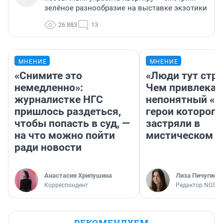
зелёное разнообразие на выставке экзотики
26 883
13
МНЕНИЕ
МНЕНИЕ
«Снимите это
«Люди тут стр
немедленно»:
Чем привлекае
журналистке НГС
непонятный «Н
пришлось раздеться,
герои которого
чтобы попасть в суд, —
застряли в
на что можно пойти
мистическом о
ради новости
Анастасия Хрипушина
Лиза Пичугина
Корреспондент
Редактор NGS.R
РЕКОМЕНДУЕМ