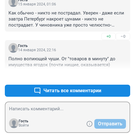
Гость
теперь как уж на сковородке.
15 января 2024, 01:06
Как обычно - никто не пострадал. Уверен - даже если 
завтра Петербург накроет цунами - никто не 
пострадает. У чиновника уже просто челюстно-
лицевой аппарат неспособен другую оценку выдать, 
+0
–0
как клоп не может лизать, так и чиновник не может 
признавать жертвы.
Гость
14 января 2024, 22:16
Полно вопиющей чуши. От "товаров в минуту" до 
имущества ягодок (почти нищие, оказывается)
+0
–0
Читать все комментарии
Гость
Отправить
Войти