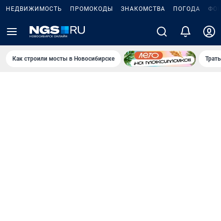
НЕДВИЖИМОСТЬ
ПРОМОКОДЫ
ЗНАКОМСТВА
ПОГОДА
ФО
Как строили мосты в Новосибирске
Траты