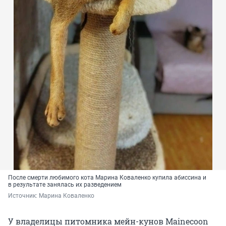
После смерти любимого кота Марина Коваленко купила абиссина и
в результате занялась их разведением
Источник: 
Марина Коваленко
У владелицы питомника мейн-кунов Mainecoon