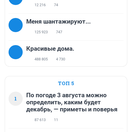
12 216
74
Меня шантажируют...
125 923
747
Красивые дома.
488 805
4 730
ТОП 5
По погоде 3 августа можно
1
определить, каким будет
декабрь, — приметы и поверья
87 613
11