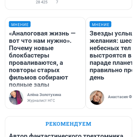
28 425
7
МНЕНИЕ
МНЕНИЕ
«Аналоговая жизнь —
Звезды услыш
вот что нам нужно».
желания: шест
Почему новые
небесных тел
блокбастеры
выстроятся в 
проваливаются, а
параде планет 
повторы старых
правильно про
фильмов собирают
день
полные залы
Алёна Золотухина
Анастасия Фил
Журналист НГС
РЕКОМЕНДУЕМ
Автор фантастического трехтомника