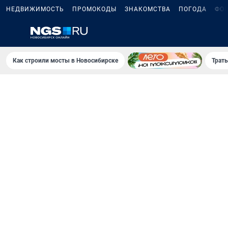
НЕДВИЖИМОСТЬ
ПРОМОКОДЫ
ЗНАКОМСТВА
ПОГОДА
ФО
Как строили мосты в Новосибирске
Траты