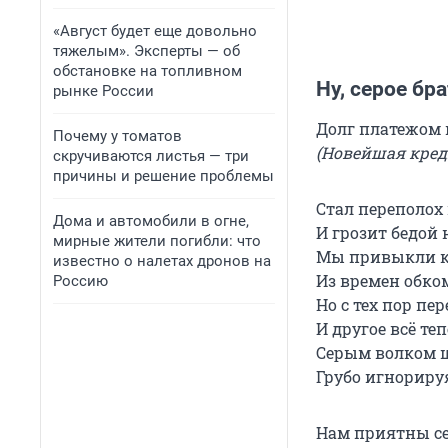
«Август будет еще довольно
тяжелым». Эксперты — об
обстановке на топливном
Ну, серое бр
рынке России
Долг платежом 
Почему у томатов
(Новейшая кред
скручиваются листья — три
причины и решение проблемы
Стал переполох
Дома и автомобили в огне,
И грозит бедой 
мирные жители погибли: что
Мы привыкли к
известно о налетах дронов на
Из времен обко
Россию
Но с тех пор пе
И другое всё теп
Серым волком ш
Грубо игнориру
Нам приятны се