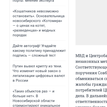
порты: мнение эксперта
«Кошатников невозможно
остановить». Основательница
новосибирского «Котомира»
— о ценах на котят,
«разведенцах» и модных
породах
Дайте автограф! Угадайте
какому политику принадлежит
МВД и Центроба
подпись — сложный тест
незаконных мето
Путин вывел крипту из тени.
Соответствующе
Что изменит новый закон о
поручения Совб
легализации цифровых валют
обмениваться с
в России
жалобы граждан
потребителей Ц
«Таких объектов раз — и
дела. В дальне
больше нет». В
Новосибирской области
ответственност
отремонтируют уникальное