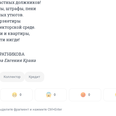
астных должников!
ты, штрафы, пени
ых утюгов.
 рэкетиры
екторской среде.
чи и квартиры,
ти нигде!
 РАТНИКОВА
ра Евгения Крана
Коллектор
Кредит
0
0
0
ыделите фрагмент и нажмите Ctrl+Enter