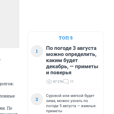
ТОП 5
По погоде 3 августа
1
можно определить,
о
каким будет
декабрь, — приметы
и поверья
87 276
11
олгов:
оловные
Суровой или мягкой будет
2
зима, можно узнать по
погоде 5 августа — важные
ян. По
приметы