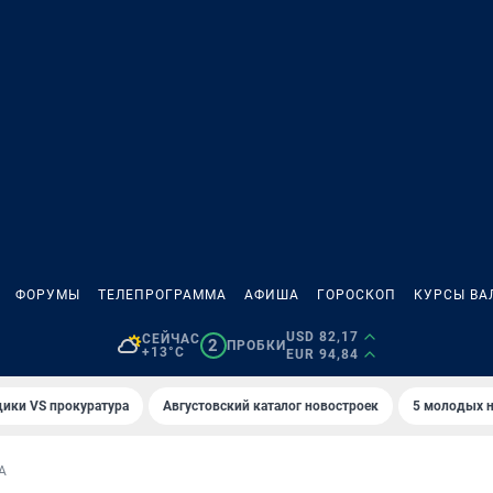
ФОРУМЫ
ТЕЛЕПРОГРАММА
АФИША
ГОРОСКОП
КУРСЫ ВА
USD 82,17
СЕЙЧАС
2
ПРОБКИ
+13°C
EUR 94,84
ики VS прокуратура
Августовский каталог новостроек
5 молодых н
А