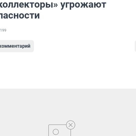
коллекторы» угрожают
пасности
199
 комментарий