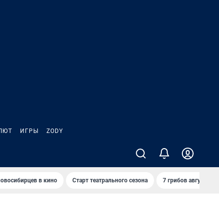
ЛЮТ
ИГРЫ
ZODY
овосибирцев в кино
Старт театрального сезона
7 грибов августа