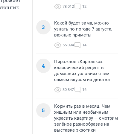
угрожает
78 012
12
источник
Какой будет зима, можно
3
узнать по погоде 7 августа, —
важные приметы
55 094
14
Пирожное «Картошка»:
4
классический рецепт в
домашних условиях с тем
самым вкусом из детства
30 847
16
Кормить раз в месяц. Чем
5
хищным или необычным
украсить квартиру — смотрим
зелёное разнообразие на
выставке экзотики