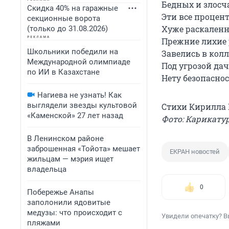
Бедных и злосч
Скидка 40% на гаражные
Эти все процен
секционные ворота
Хуже раскаленн
(только до 31.08.2026)
Прежние лихие
Школьники победили на
Завелись в колл
Международной олимпиаде
Под угрозой да
по ИИ в Казахстане
Нету безопаснос
Нагиева не узнать! Как
выглядели звезды культовой
Стихи Кирилла
«Каменской» 27 лет назад
Фото: Карикату
В Ленинском районе
заброшенная «Тойота» мешает
ЕКРАН новостей
жильцам — мэрия ищет
владельца
0
Побережье Анапы
заполонили ядовитые
медузы: что происходит с
Увидели опечатку? В
пляжами