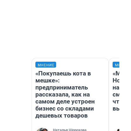
МНЕНИЕ
МНЕНИ
«Покупаешь кота в
«Мы в
мешке»:
Нолан
предприниматель
настр
рассказала, как на
смотр
самом деле устроен
чтобы
бизнес со складами
выгля
дешевых товаров
Наталья Шорохова