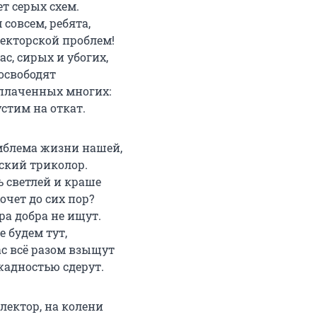
ет серых схем.
 совсем, ребята,
лекторской проблем!
ас, сирых и убогих,
 освободят
плаченных многих:
стим на откат.
мблема жизни нашей,
йский триколор.
ь светлей и краше
очет до сих пор?
ра добра не ищут.
 будем тут,
нас всё разом взыщут
жадностью сдерут.
ллектор, на колени