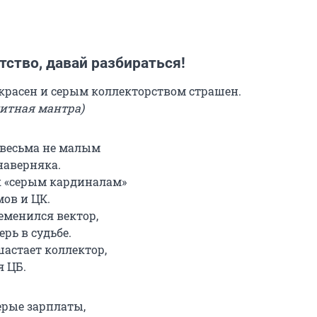
атство, давай разбираться!
красен и серым коллекторством страшен.
итная мантра)
 весьма не малым
наверняка.
 «серым кардиналам»
мов и ЦК.
ременился вектор,
ерь в судьбе.
астает коллектор,
я ЦБ.
рые зарплаты,