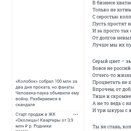
В бизнесе хвата
Только не хотим
С серостью кол
Пусть простят н
И за просто так
От долгов невы
Лучше мы их пу
Серый цвет – э
Вовсе не росси
Отчего-то жизн
«Колобок» собрал 100 млн за
Процветать не х
два дня проката, но фанаты
Впрочем, от доб
Человека-паука объявили ему
Тише и скромнее
войну. Разбираемся в
А не то ведь с 
скандале
И три шкуры с 
Старт продаж в ЖК
«Околица»! Квартиры от 3,9
млн ₽ р. Родники
Ты не ставь, ко