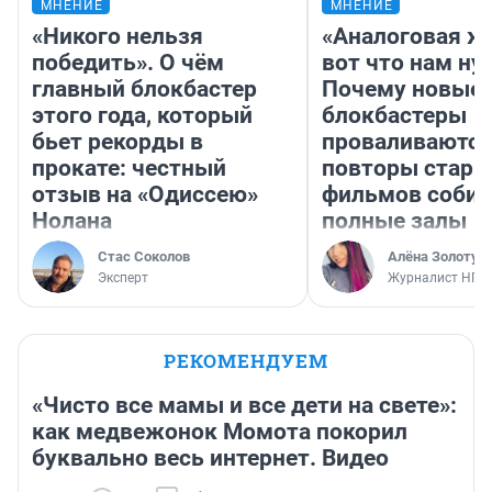
МНЕНИЕ
МНЕНИЕ
«Никого нельзя
«Аналоговая ж
победить». О чём
вот что нам ну
главный блокбастер
Почему новые
этого года, который
блокбастеры
бьет рекорды в
проваливаются,
прокате: честный
повторы стары
отзыв на «Одиссею»
фильмов соби
Нолана
полные залы
Стас Соколов
Алёна Золотух
Эксперт
Журналист НГС
РЕКОМЕНДУЕМ
«Чисто все мамы и все дети на свете»:
как медвежонок Момота покорил
буквально весь интернет. Видео