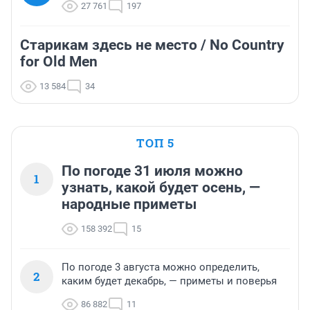
27 761
197
Старикам здесь не место / No Country
for Old Men
13 584
34
ТОП 5
По погоде 31 июля можно
1
узнать, какой будет осень, —
народные приметы
158 392
15
По погоде 3 августа можно определить,
2
каким будет декабрь, — приметы и поверья
86 882
11