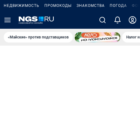
НЕДВИЖИМОСТЬ
ПРОМОКОДЫ
ЗНАКОМСТВА
ПОГОДА
ФО
«Майские» против подставщиков
Налог 