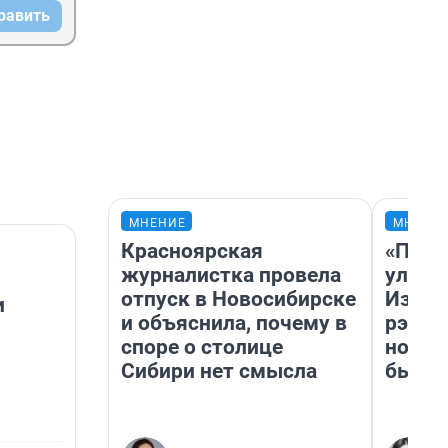
равить
МНЕНИЕ
МНЕНИ
Красноярская
«Поче
журналистка провела
улыба
отпуск в Новосибирске
Извес
и
и объяснила, почему в
рэпер
споре о столице
новос
Сибири нет смысла
было