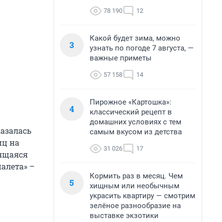
78 190
12
Какой будет зима, можно
3
узнать по погоде 7 августа, —
важные приметы
57 158
14
Пирожное «Картошка»:
4
классический рецепт в
домашних условиях с тем
азалась
самым вкусом из детства
иц на
31 026
17
мящаяся
налета» –
Кормить раз в месяц. Чем
5
хищным или необычным
украсить квартиру — смотрим
зелёное разнообразие на
выставке экзотики