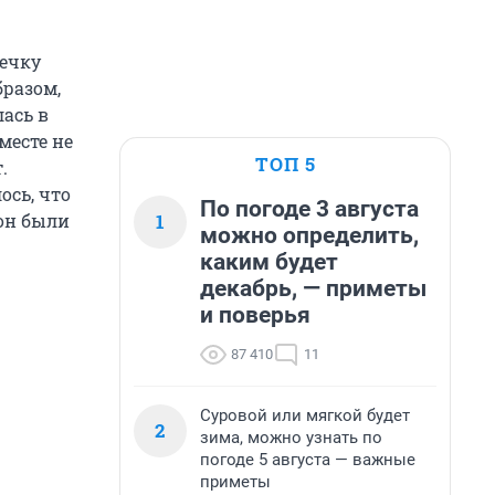
речку
бразом,
лась в
месте не
ТОП 5
.
сь, что
По погоде 3 августа
1
лон были
можно определить,
каким будет
декабрь, — приметы
и поверья
87 410
11
Суровой или мягкой будет
2
зима, можно узнать по
погоде 5 августа — важные
приметы