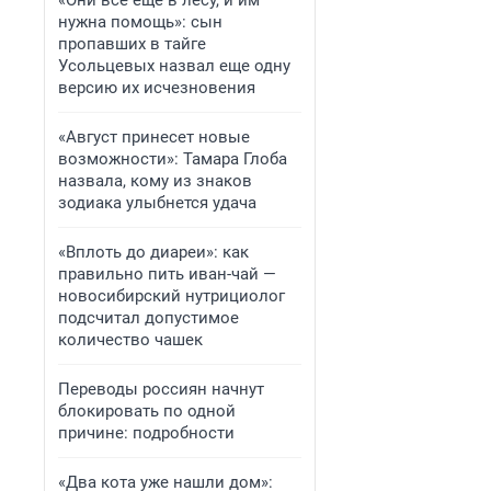
«Они всё еще в лесу, и им
нужна помощь»: сын
пропавших в тайге
Усольцевых назвал еще одну
версию их исчезновения
«Август принесет новые
возможности»: Тамара Глоба
назвала, кому из знаков
зодиака улыбнется удача
«Вплоть до диареи»: как
правильно пить иван-чай —
новосибирский нутрициолог
подсчитал допустимое
количество чашек
Переводы россиян начнут
блокировать по одной
причине: подробности
«Два кота уже нашли дом»: