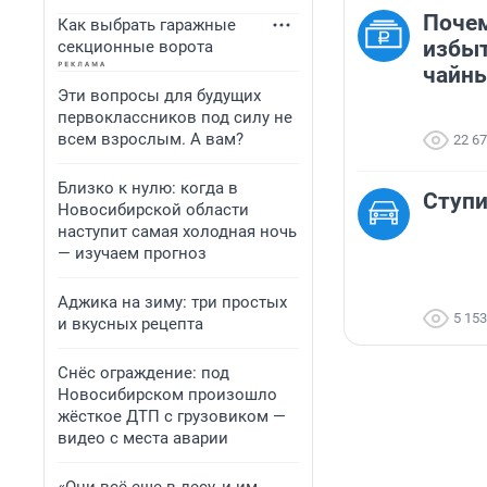
Почем
Как выбрать гаражные
избыт
секционные ворота
чайн
Эти вопросы для будущих
первоклассников под силу не
всем взрослым. А вам?
22 6
Близко к нулю: когда в
Ступ
Новосибирской области
наступит самая холодная ночь
— изучаем прогноз
Аджика на зиму: три простых
5 153
и вкусных рецепта
Снёс ограждение: под
Новосибирском произошло
жёсткое ДТП с грузовиком —
видео с места аварии