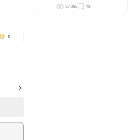
27 055
13
0