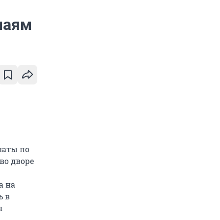
чаям
латы по
во дворе
а на
ь в
я