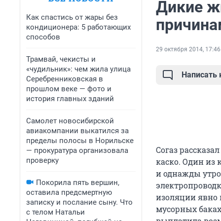
Дикие ж
Как спастись от жары без
причина
кондиционера: 5 работающих
способов
29 октября 2014, 17:46
Трамвай, чекисты и
«чудильник»: чем жила улица
Написать
Серебренниковская в
прошлом веке — фото и
история главных зданий
Самолет новосибирской
авиакомпании выкатился за
пределы полосы в Норильске
Согаз рассказа
— прокуратура организовала
проверку
каско. Один из
и однажды утро
Покорила пять вершин,
электропроводк
оставила предсмертную
изоляции явно 
записку и послание сыну. Что
мусорных баках
с телом Натальи
выплатила воз