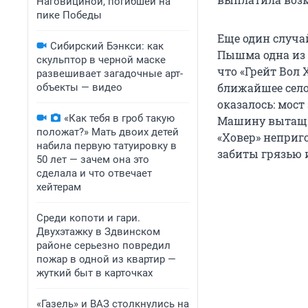
Наговициной, погибшей на
пике Победы
Еще один случа
Сибирский Бэнкси: как
Пышма одна из 
скульптор в черной маске
что «Грейт Вол 
развешивает загадочные арт-
ближайшее село
объекты — видео
оказалось: мос
«Как тебя в гроб такую
Машину вытащил
положат?» Мать двоих детей
«Ховер» неприг
набила первую татуировку в
забиты грязью 
50 лет — зачем она это
сделала и что отвечает
хейтерам
Среди копоти и гари.
Двухэтажку в Здвинском
районе серьезно повредил
пожар в одной из квартир —
жуткий быт в карточках
«Газель» и ВАЗ столкнулись на