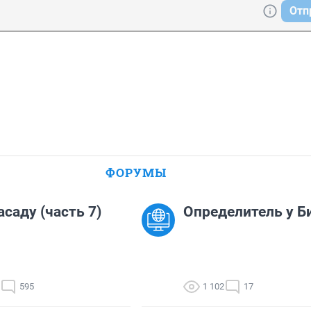
Отп
ФОРУМЫ
асаду (часть 7)
Определитель у Б
595
1 102
17