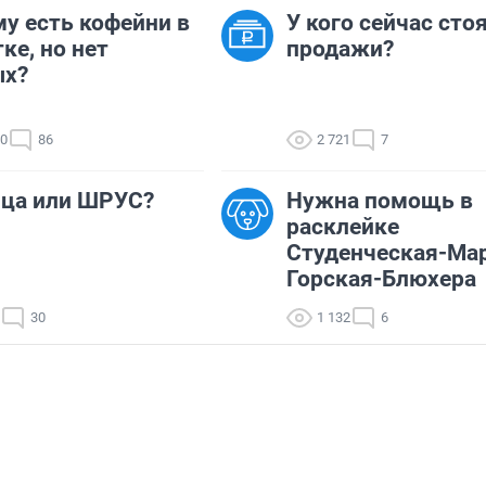
у есть кофейни в
У кого сейчас сто
ке, но нет
продажи?
ых?
70
86
2 721
7
ица или ШРУС?
Нужна помощь в
расклейке
Студенческая-Ма
Горская-Блюхера
30
1 132
6