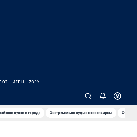
ЛЮТ
ИГРЫ
ZODY
тайская кухня в городе
Экстремально худые новосибирцы
Старт те