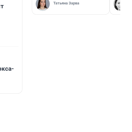
Татьяна Зарва
ят
ркса-