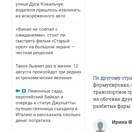
улице Дуси Ковальчук:
водителя пришлось извлекать
из искорёженного авто
«Финал не совпал с
ожиданиями»: стоит ли
смотреть фильм «Старый
орел» на большом экране —
честная рецензия
Такое бывает раз в жизни: 12
августа произойдут три редких
По другому стр
астрономических явления
формулировка, 
Лимонные сады,
транспортное с
европейский Байкал и
на обочине друж
очередь к статуе Джульетты:
разбитые фары и
путешественница съездила в
Италию и рассказала, сколько
денег потратила
Ирина 