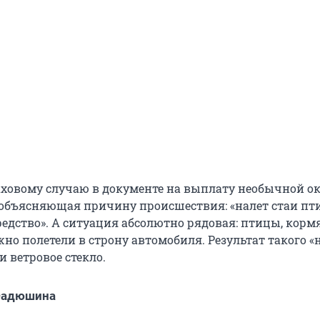
аховому случаю в документе на выплату необычной ок
объясняющая причину происшествия: «налет стаи пт
редство». А ситуация абсолютно рядовая: птицы, кор
но полетели в строну автомобиля. Результат такого «
 ветровое стекло.
Фадюшина