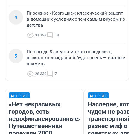
Пирожное «Картошка»: классический рецепт
4
в домашних условиях с тем самым вкусом из
детства
31 197
18
По погоде 8 августа можно определить,
5
насколько дождливой будет осень — важные
приметы
28 330
7
МНЕНИЕ
МНЕНИЕ
«Нет некрасивых
Наследие, кото
городов, есть
чудом не разва
недофинансированные».
транспортный 
Путешественники
разнес миф о 
проехали 2000
советских доро