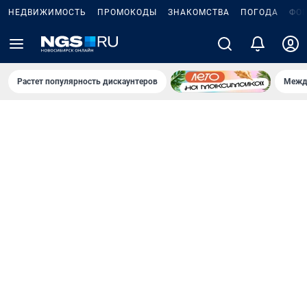
НЕДВИЖИМОСТЬ
ПРОМОКОДЫ
ЗНАКОМСТВА
ПОГОДА
ФО
Растет популярность дискаунтеров
Межд