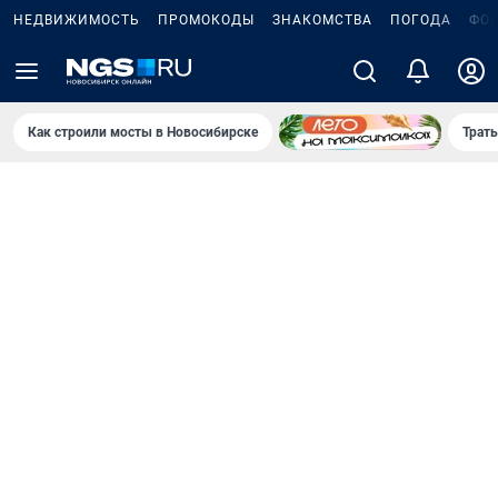
НЕДВИЖИМОСТЬ
ПРОМОКОДЫ
ЗНАКОМСТВА
ПОГОДА
ФО
Как строили мосты в Новосибирске
Траты