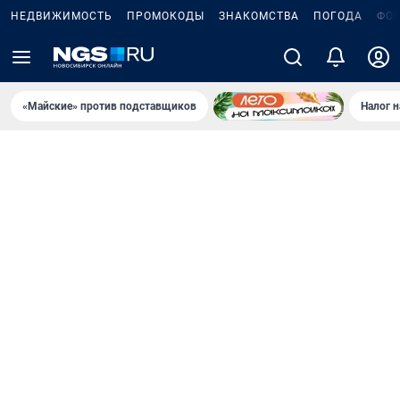
НЕДВИЖИМОСТЬ
ПРОМОКОДЫ
ЗНАКОМСТВА
ПОГОДА
ФО
«Майские» против подставщиков
Налог 