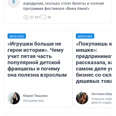
5
аэродрома, сколько стоят билеты и полная
программа фестиваля «Вива Авиа!»
27 321
50
МНЕНИЕ
МНЕНИЕ
«Игрушки больше не
«Покупаешь ко
герои истории». Чему
мешке»:
учит пятая часть
предпринимат
популярной детской
рассказала, как
франшизы и почему
самом деле ус
она полезна взрослым
бизнес со скл
дешевых това
Наталья Шорох
Мария Тищенко
Открыла кофейн
Обозреватель
деньги соцразв