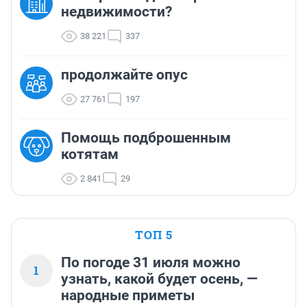
недвижимости?
38 221
337
продолжайте опус
27 761
197
Помощь подброшенным
котятам
2 841
29
ТОП 5
По погоде 31 июля можно
1
узнать, какой будет осень, —
народные приметы