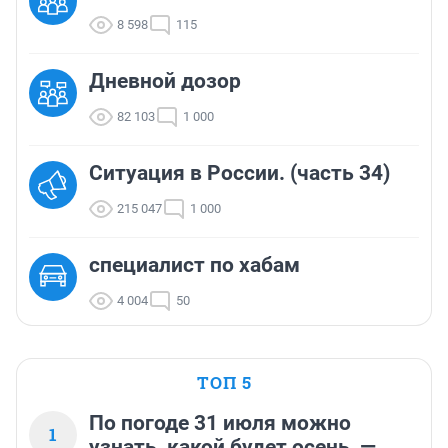
8 598
115
Дневной дозор
82 103
1 000
Ситуация в России. (часть 34)
215 047
1 000
cпециалист по хабам
4 004
50
ТОП 5
По погоде 31 июля можно
1
узнать, какой будет осень, —