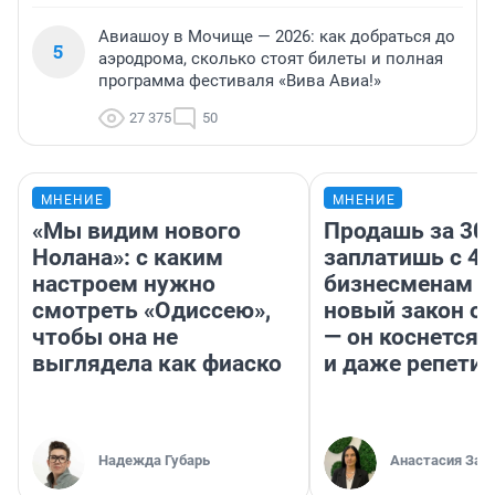
Авиашоу в Мочище — 2026: как добраться до
5
аэродрома, сколько стоят билеты и полная
программа фестиваля «Вива Авиа!»
27 375
50
МНЕНИЕ
МНЕНИЕ
«Мы видим нового
Продашь за 300
Нолана»: с каким
заплатишь с 40
настроем нужно
бизнесменам г
смотреть «Одиссею»,
новый закон о 
чтобы она не
— он коснется 
выглядела как фиаско
и даже репети
Надежда Губарь
Анастасия Зав