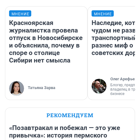
МНЕНИЕ
МНЕНИЕ
Красноярская
Наследие, кото
журналистка провела
чудом не разва
отпуск в Новосибирске
транспортный 
и объяснила, почему в
разнес миф о 
споре о столице
советских доро
Сибири нет смысла
Олег Арефьев
Блогер, предпри
Татьяна Зарва
владелец в тра
бизнесе
РЕКОМЕНДУЕМ
«Позавтракал и побежал — это уже
привычка»: история пермского