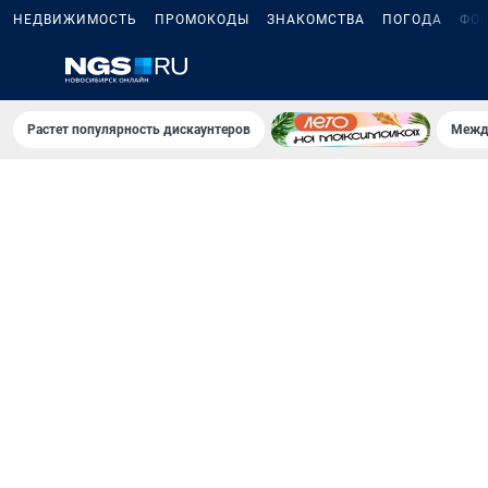
НЕДВИЖИМОСТЬ
ПРОМОКОДЫ
ЗНАКОМСТВА
ПОГОДА
ФО
Растет популярность дискаунтеров
Межд