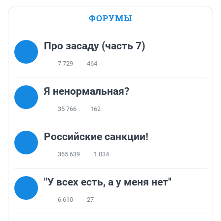
ФОРУМЫ
Про засаду (часть 7)
7 729
464
Я ненормальная?
35 766
162
Российские санкции!
365 639
1 034
"У всех есть, а у меня нет"
6 610
27