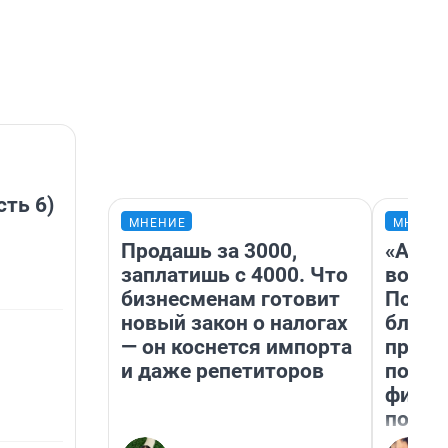
сть 6)
МНЕНИЕ
МНЕНИ
Продашь за 3000,
«Анал
заплатишь с 4000. Что
вот ч
бизнесменам готовит
Почем
новый закон о налогах
блокб
— он коснется импорта
прова
и даже репетиторов
повто
фильм
полны