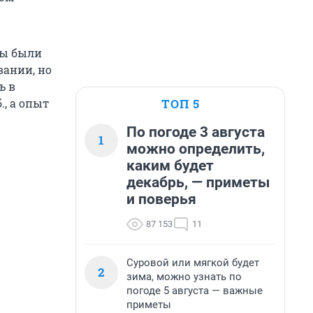
вы были
вании, но
ь в
ТОП 5
., а опыт
По погоде 3 августа
1
можно определить,
каким будет
декабрь, — приметы
и поверья
87 153
11
Суровой или мягкой будет
2
зима, можно узнать по
погоде 5 августа — важные
приметы