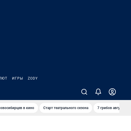
ЛЮТ
ИГРЫ
ZODY
овосибирцев в кино
Старт театрального сезона
7 грибов августа