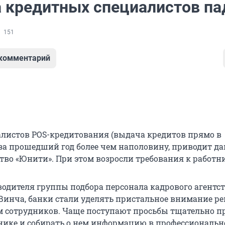
а кредитных специалистов па
151
 комментарий
алистов POS-кредитования (выдача кредитов прямо в
 за прошедший год более чем наполовину, приводит д
ство «Юнити». При этом возросли требования к работн
водителя группы подбора персонала кадрового агентс
инча, банки стали уделять пристальное внимание р
 сотрудников. Чаще поступают просьбы тщательно п
нике и собирать о нем информацию в профессиональ