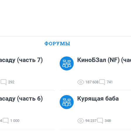
ФОРУМЫ
асаду (часть 7)
КиноБЗал (NF) (ча
292
187 608
741
асаду (часть 6)
Курящая баба
04
1 000
94 237
348