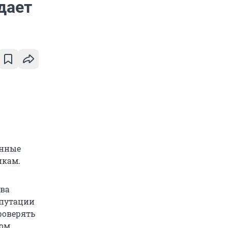
дает
анные
икам.
тва
епутации
роверять
ном