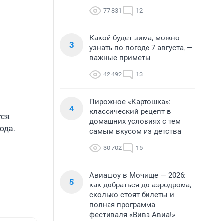
77 831
12
Какой будет зима, можно
3
узнать по погоде 7 августа, —
важные приметы
42 492
13
Пирожное «Картошка»:
4
классический рецепт в
тся
домашних условиях с тем
ода.
самым вкусом из детства
30 702
15
Авиашоу в Мочище — 2026:
5
как добраться до аэродрома,
сколько стоят билеты и
полная программа
фестиваля «Вива Авиа!»