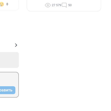
0
27 579
50
равить