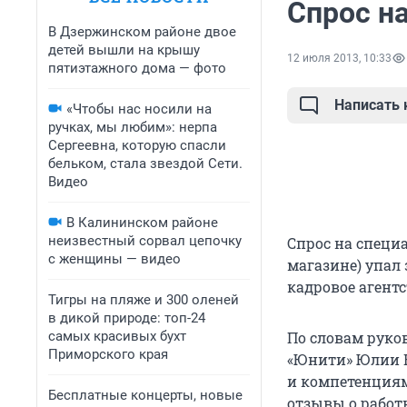
Спрос н
В Дзержинском районе двое
детей вышли на крышу
12 июля 2013, 10:33
пятиэтажного дома — фото
Написать
«Чтобы нас носили на
ручках, мы любим»: нерпа
Сергеевна, которую спасли
бельком, стала звездой Сети.
Видео
В Калининском районе
неизвестный сорвал цепочку
Спрос на специ
с женщины — видео
магазине) упал
кадровое агент
Тигры на пляже и 300 оленей
в дикой природе: топ-24
самых красивых бухт
По словам руко
Приморского края
«Юнити» Юлии В
и компетенциям
Бесплатные концерты, новые
отзывы о работ