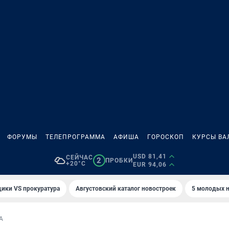
ФОРУМЫ
ТЕЛЕПРОГРАММА
АФИША
ГОРОСКОП
КУРСЫ ВА
USD 81,41
СЕЙЧАС
2
ПРОБКИ
+20°C
EUR 94,06
ики VS прокуратура
Августовский каталог новостроек
5 молодых н
А