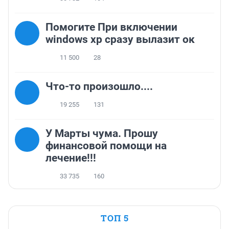
Помогите При включении
windows xp сразу вылазит ок
11 500
28
Что-то произошло....
19 255
131
У Марты чума. Прошу
финансовой помощи на
лечение!!!
33 735
160
ТОП 5