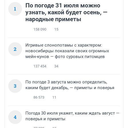
По погоде 31 июля можно
1
узнать, какой будет осень, —
народные приметы
158 090
15
Игривые слонопотамы с характером:
2
новосибирцы показали своих огромных
мейн-кунов — фото суровых питомцев
137 454
34
По погоде 3 августа можно определить,
3
каким будет декабрь, — приметы и поверья
86 573
11
Погода 30 июля укажет, каким ждать август —
4
поверья и приметы