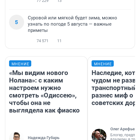
77 229
13
Суровой или мягкой будет зима, можно
5
узнать по погоде 5 августа — важные
приметы
74 571
11
МНЕНИЕ
МНЕНИЕ
«Мы видим нового
Наследие, кото
Нолана»: с каким
чудом не разва
настроем нужно
транспортный 
смотреть «Одиссею»,
разнес миф о 
чтобы она не
советских доро
выглядела как фиаско
Олег Арефьев
Блогер, предпри
Надежда Губарь
владелец в тра