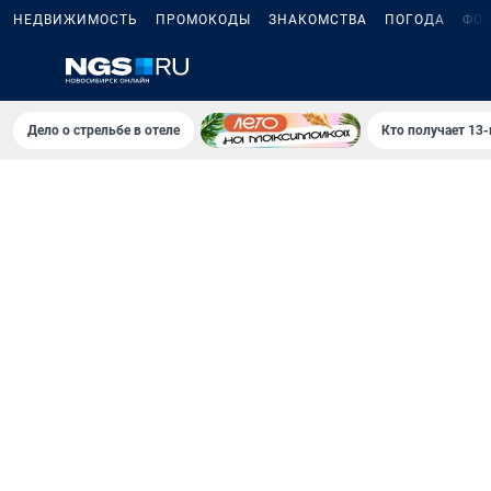
НЕДВИЖИМОСТЬ
ПРОМОКОДЫ
ЗНАКОМСТВА
ПОГОДА
ФО
Дело о стрельбе в отеле
Кто получает 13-