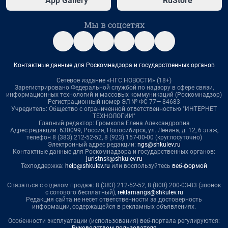
App Gallery
RuStore
Мы в соцсетях
Контактные данные для Роскомнадзора и государственных органов
Сетевое издание «НГС.НОВОСТИ» (18+)
Зарегистрировано Федеральной службой по надзору в сфере связи,
информационных технологий и массовых коммуникаций (Роскомнадзор)
Регистрационный номер ЭЛ № ФС 77— 84683
Учредитель: Общество с ограниченной ответственностью "ИНТЕРНЕТ
ТЕХНОЛОГИИ"
Главный редактор: Громкова Елена Александровна
Адрес редакции: 630099, Россия, Новосибирск, ул. Ленина, д. 12, 6 этаж,
телефон 8 (383) 212-52-52, 8 (923) 157-00-00 (круглосуточно)
Электронный адрес редакции:
ngs@shkulev.ru
Контактные данные для Роскомнадзора и государственных органов:
juristnsk@shkulev.ru
Техподдержка:
help@shkulev.ru
или воспользуйтесь
веб-формой
Связаться с отделом продаж: 8 (383) 212-52-52, 8 (800) 200-03-83 (звонок
с сотового бесплатный),
reklamangs@shkulev.ru
Редакция сайта не несет ответственности за достоверность
информации, содержащейся в рекламных объявлениях.
Особенности эксплуатации (использования) веб-портала регулируются: