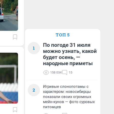
ТОП 5
По погоде 31 июля
1
можно узнать, какой
будет осень, —
народные приметы
158 034
15
Игривые слонопотамы с
2
характером: новосибирцы
показали своих огромных
мейн-кунов — фото суровых
питомцев