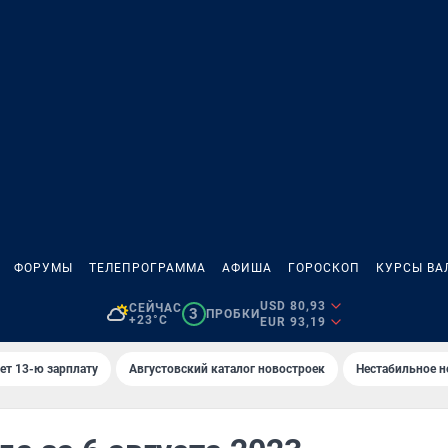
ФОРУМЫ
ТЕЛЕПРОГРАММА
АФИША
ГОРОСКОП
КУРСЫ ВА
USD 80,93
СЕЙЧАС
3
ПРОБКИ
+23°C
EUR 93,19
ет 13-ю зарплату
Августовский каталог новостроек
Нестабильное н