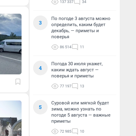
137 337
34
По погоде 3 августа можно
3
определить, каким будет
декабрь, — приметы и
поверья
86 514
11
Погода 30 июля укажет,
4
каким ждать август —
поверья и приметы
77 197
13
Суровой или мягкой будет
5
зима, можно узнать по
погоде 5 августа — важные
приметы
72 985
10