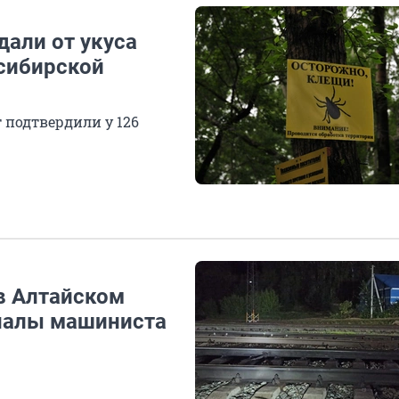
дали от укуса
осибирской
подтвердили у 126
в Алтайском
гналы машиниста