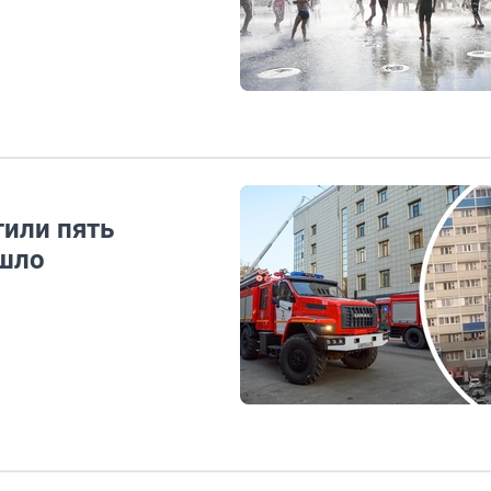
или пять
шло