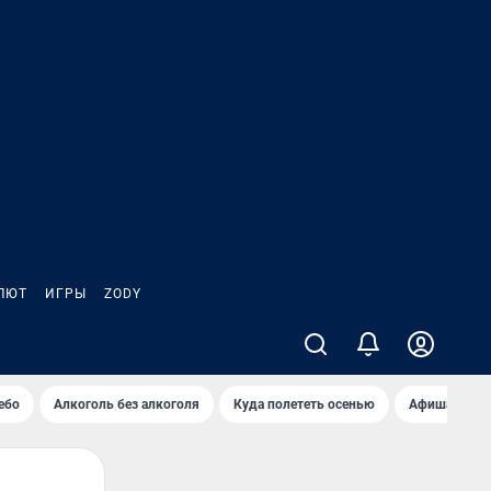
ЛЮТ
ИГРЫ
ZODY
ебо
Алкоголь без алкоголя
Куда полететь осенью
Афиша на ав