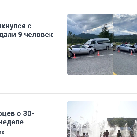
лкнулся с
дали 9 человек
цев о 30-
неделе
ых