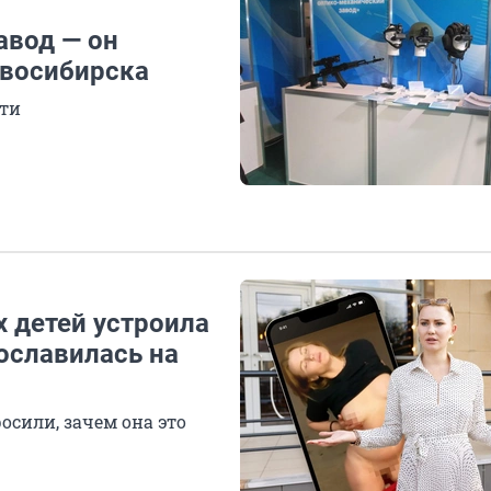
авод — он
овосибирска
сти
х детей устроила
ославилась на
сили, зачем она это