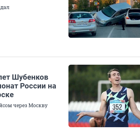
адал
тлет Шубенков
ионат России на
рске
йсом через Москву