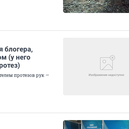
я блогера,
м (у него
ротез)
елем протезов рук —