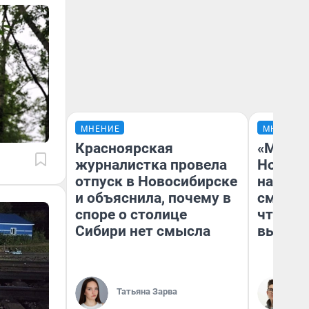
МНЕНИЕ
МНЕНИЕ
Красноярская
«Мы ви
журналистка провела
Нолана
отпуск в Новосибирске
настро
и объяснила, почему в
смотре
споре о столице
чтобы 
Сибири нет смысла
выгляд
Татьяна Зарва
На