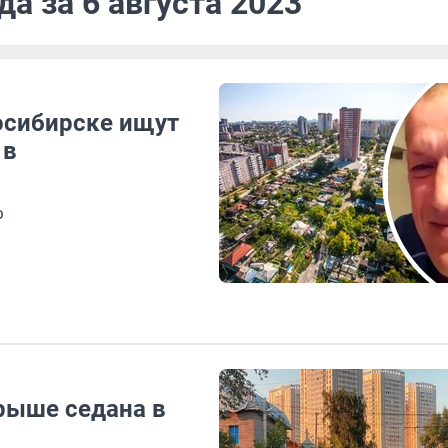
а за 6 августа 2023
осибирске ищут
 в
ю
рыше седана в