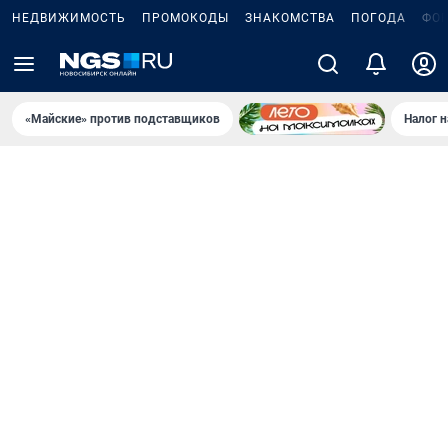
НЕДВИЖИМОСТЬ
ПРОМОКОДЫ
ЗНАКОМСТВА
ПОГОДА
ФО
«Майские» против подставщиков
Налог 