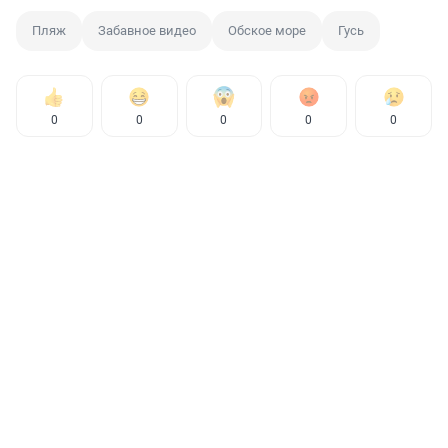
Пляж
Забавное видео
Обское море
Гусь
0
0
0
0
0