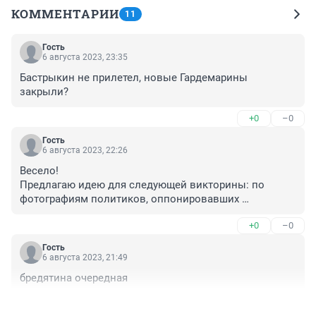
КОММЕНТАРИИ
11
Гость
6 августа 2023, 23:35
Бастрыкин не прилетел, новые Гардемарины 
закрыли?
+0
–0
Гость
6 августа 2023, 22:26
Весело!

Предлагаю идею для следующей викторины: по 
фотографиям политиков, оппонировавших 
действиям нашего бессменного президента угадать, 
+0
–0
какие сроки им впаяли, и живы ли они вообще?
Гость
6 августа 2023, 21:49
бредятина очередная
+0
–0