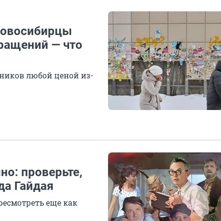
 новосибирцы
кращений — что
дников любой ценой из-
но: проверьте,
да Гайдая
ересмотреть еще как