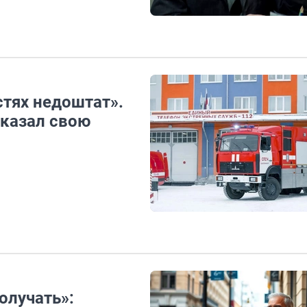
стях недоштат».
казал свою
олучать»: