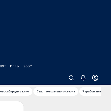
ЛЮТ
ИГРЫ
ZODY
овосибирцев в кино
Старт театрального сезона
7 грибов августа