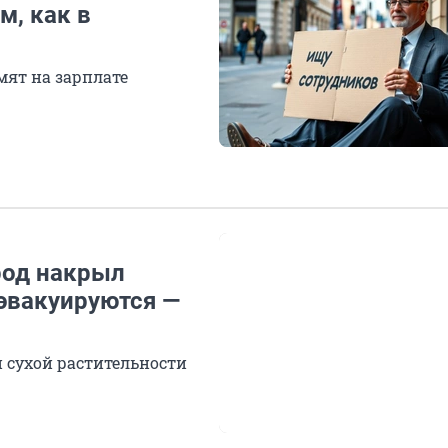
м, как в
мят на зарплате
род накрыл
 эвакуируются —
и сухой растительности