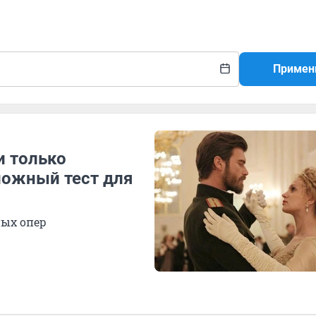
Примен
и только
ложный тест для
ных опер