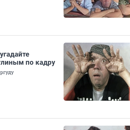
угадайте
улиным по кадру
иргуду