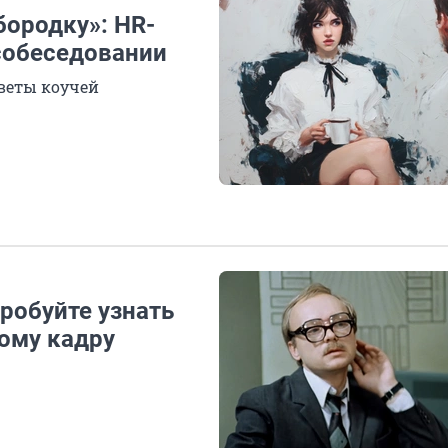
бородку»: HR-
собеседовании
веты коучей
пробуйте узнать
ому кадру