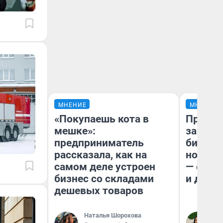
МНЕНИЕ
МНЕНИЕ
«Покупаешь кота в
Продаш
мешке»:
заплат
предприниматель
бизнес
рассказала, как на
новый 
самом деле устроен
— он к
бизнес со складами
и даже
дешевых товаров
Наталья Шорохова
Ан