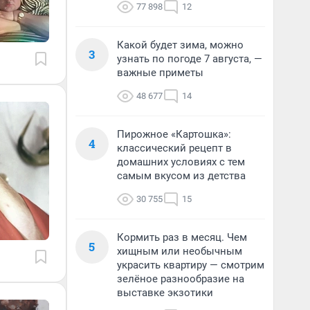
77 898
12
Какой будет зима, можно
3
узнать по погоде 7 августа, —
важные приметы
48 677
14
Пирожное «Картошка»:
4
классический рецепт в
домашних условиях с тем
самым вкусом из детства
30 755
15
Кормить раз в месяц. Чем
5
хищным или необычным
украсить квартиру — смотрим
зелёное разнообразие на
выставке экзотики