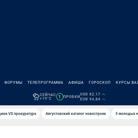
ФОРУМЫ
ТЕЛЕПРОГРАММА
АФИША
ГОРОСКОП
КУРСЫ ВА
USD 82,17
СЕЙЧАС
1
ПРОБКИ
+19°C
EUR 94,84
ики VS прокуратура
Августовский каталог новостроек
5 молодых н