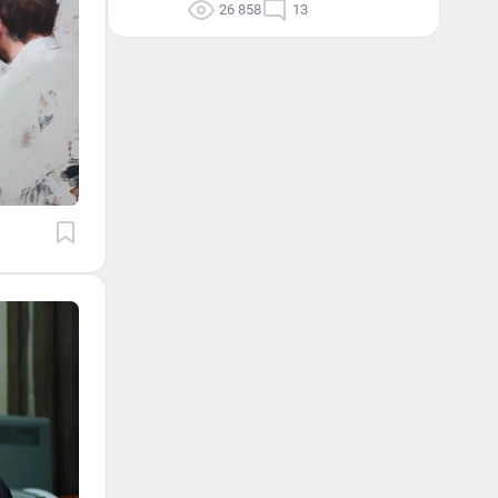
26 858
13