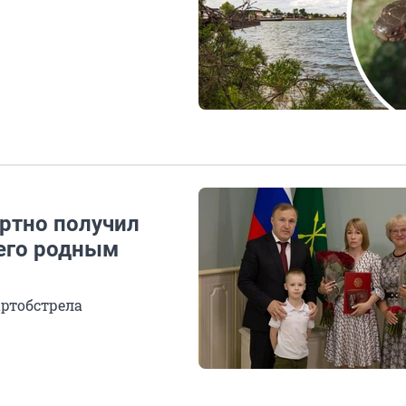
ртно получил
 его родным
артобстрела