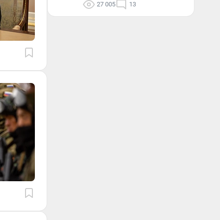
27 005
13