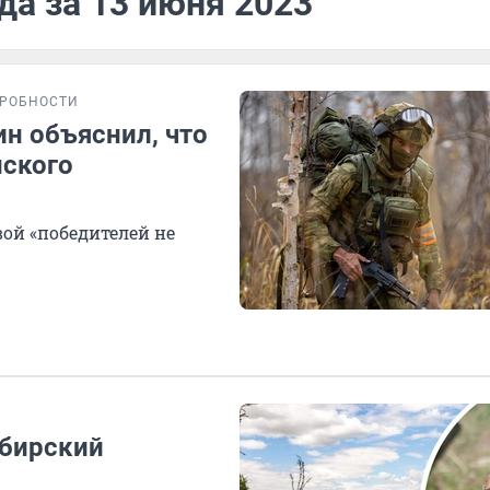
да за 13 июня 2023
РОБНОСТИ
н объяснил, что
нского
вой «победителей не
ибирский