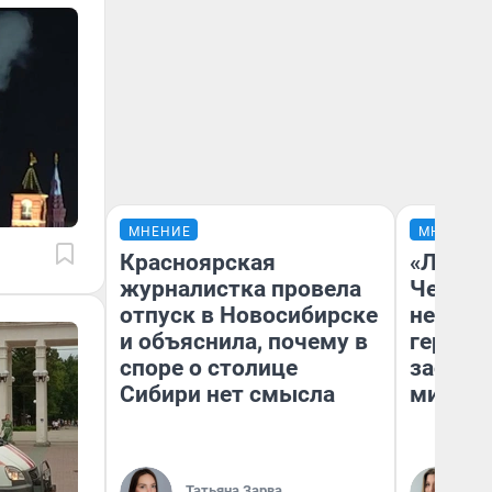
МНЕНИЕ
МНЕНИЕ
Красноярская
«Люди 
журналистка провела
Чем пр
отпуск в Новосибирске
непоня
и объяснила, почему в
герои 
споре о столице
застря
Сибири нет смысла
мистич
Ли
Татьяна Зарва