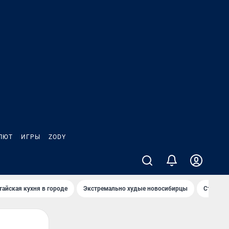
ЛЮТ
ИГРЫ
ZODY
тайская кухня в городе
Экстремально худые новосибирцы
Старт те