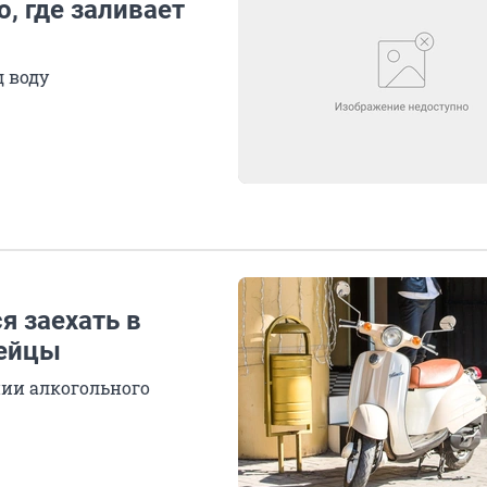
, где заливает
д воду
я заехать в
дейцы
нии алкогольного