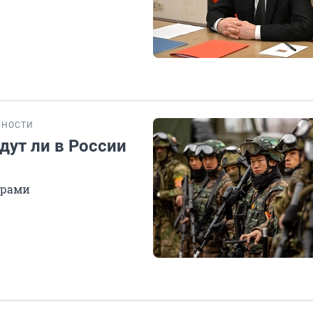
БНОСТИ
дут ли в России
орами