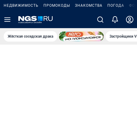
НЕДВИЖИМОСТЬ
ПРОМОКОДЫ
ЗНАКОМСТВА
ПОГОДА
ФО
Жёсткая соседская драка
Застройщики V