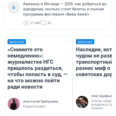
Авиашоу в Мочище — 2026: как добраться до
5
аэродрома, сколько стоят билеты и полная
программа фестиваля «Вива Авиа!»
27 449
50
МНЕНИЕ
МНЕНИЕ
«Снимите это
Наследие, кото
немедленно»:
чудом не разва
журналистке НГС
транспортный 
пришлось раздеться,
разнес миф о 
чтобы попасть в суд, —
советских доро
на что можно пойти
ради новости
Олег Арефьев
Блогер, предпри
Анастасия Хрипушина
владелец в тра
Корреспондент
бизнесе