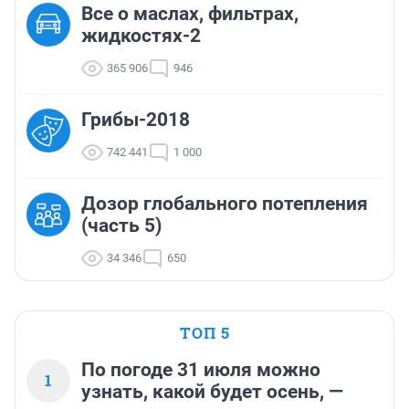
Все о маслах, фильтрах,
жидкостях-2
365 906
946
Грибы-2018
742 441
1 000
Дозор глобального потепления
(часть 5)
34 346
650
ТОП 5
По погоде 31 июля можно
1
узнать, какой будет осень, —