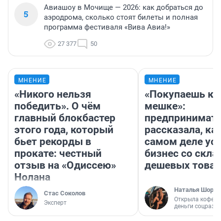
Авиашоу в Мочище — 2026: как добраться до
5
аэродрома, сколько стоят билеты и полная
программа фестиваля «Вива Авиа!»
27 377
50
МНЕНИЕ
МНЕНИЕ
«Никого нельзя
«Покупаешь ко
победить». О чём
мешке»:
главный блокбастер
предпринимат
этого года, который
рассказала, как
бьет рекорды в
самом деле ус
прокате: честный
бизнес со скл
отзыв на «Одиссею»
дешевых това
Нолана
Наталья Шорох
Стас Соколов
Открыла кофейн
Эксперт
деньги соцразв