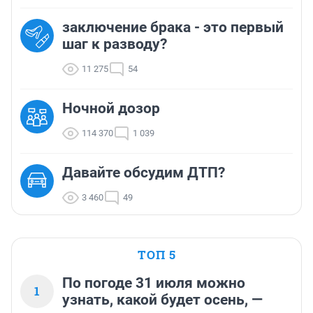
заключение брака - это первый
шаг к разводу?
11 275
54
Ночной дозор
114 370
1 039
Давайте обсудим ДТП?
3 460
49
ТОП 5
По погоде 31 июля можно
1
узнать, какой будет осень, —