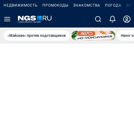
НЕДВИЖИМОСТЬ
ПРОМОКОДЫ
ЗНАКОМСТВА
ПОГОДА
ФО
«Майские» против подставщиков
Налог 