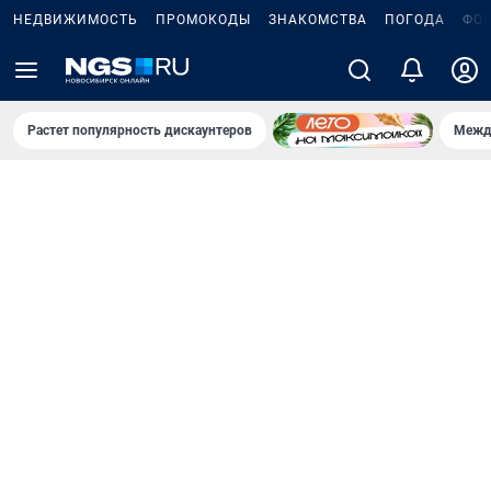
НЕДВИЖИМОСТЬ
ПРОМОКОДЫ
ЗНАКОМСТВА
ПОГОДА
ФО
Растет популярность дискаунтеров
Межд