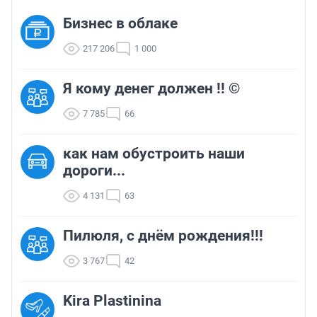
Бизнес в облаке
217 206
1 000
Я кому денег должен !! ©
7 785
66
как нам обустроить наши
дороги...
4 131
63
Пилюля, с днём рождения!!!
3 767
42
Kira Plastinina