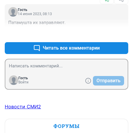
+0
–0
не хотят использовать, видимо властям сейчас 
выгодно чтобы эти дроны залетали на территорию РФ 
Гость
и держали в страхе население
14 июня 2023, 08:13
Патамушта их заправляют.
+0
–0
Читать все комментарии
Гость
Отправить
Войти
Новости СМИ2
ФОРУМЫ