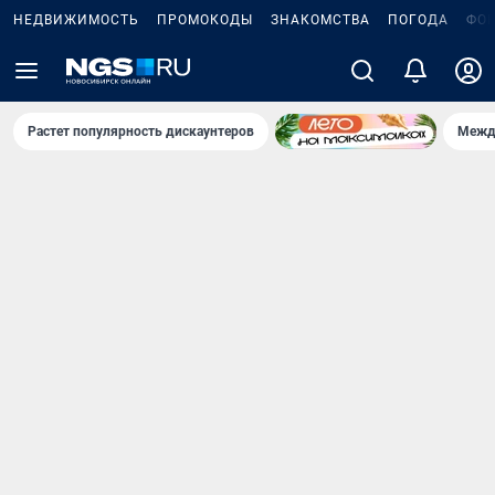
НЕДВИЖИМОСТЬ
ПРОМОКОДЫ
ЗНАКОМСТВА
ПОГОДА
ФО
Растет популярность дискаунтеров
Межд