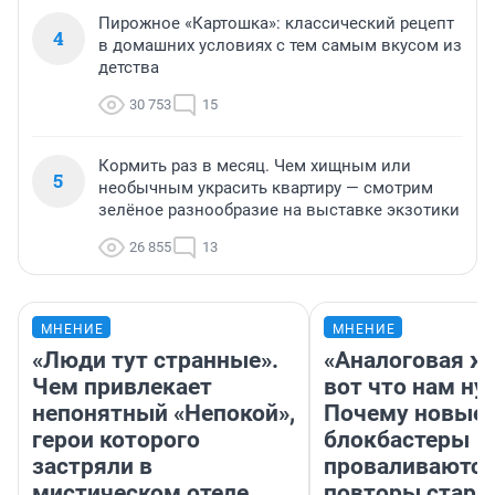
Пирожное «Картошка»: классический рецепт
4
в домашних условиях с тем самым вкусом из
детства
30 753
15
Кормить раз в месяц. Чем хищным или
5
необычным украсить квартиру — смотрим
зелёное разнообразие на выставке экзотики
26 855
13
МНЕНИЕ
МНЕНИЕ
«Люди тут странные».
«Аналоговая ж
Чем привлекает
вот что нам ну
непонятный «Непокой»,
Почему новые
герои которого
блокбастеры
застряли в
проваливаются,
мистическом отеле
повторы стары