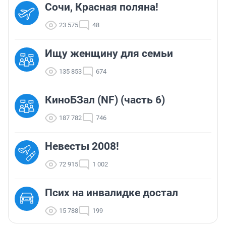
Сочи, Красная поляна!
23 575
48
Ищу женщину для семьи
135 853
674
КиноБЗал (NF) (часть 6)
187 782
746
Невесты 2008!
72 915
1 002
Псих на инвалидке достал
15 788
199