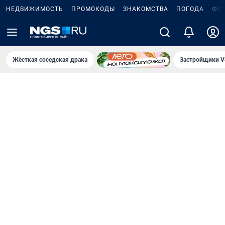
НЕДВИЖИМОСТЬ
ПРОМОКОДЫ
ЗНАКОМСТВА
ПОГОДА
ФО
Жёсткая соседская драка
Застройщики V