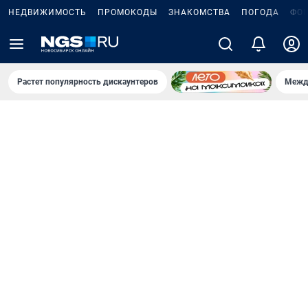
НЕДВИЖИМОСТЬ
ПРОМОКОДЫ
ЗНАКОМСТВА
ПОГОДА
ФО
Растет популярность дискаунтеров
Межд