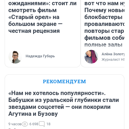
ожиданиями»: стоит ли
вот что нам ну
смотреть фильм
Почему новые
«Старый орел» на
блокбастеры
большом экране —
проваливаются,
честная рецензия
повторы стары
фильмов соби
полные залы
Алёна Золотух
Надежда Губарь
Журналист НГС
РЕКОМЕНДУЕМ
«Нам не хотелось популярности».
Бабушки из уральской глубинки стали
звездами соцсетей — они покорили
Агутина и Бузову
9 часов
6 698
18