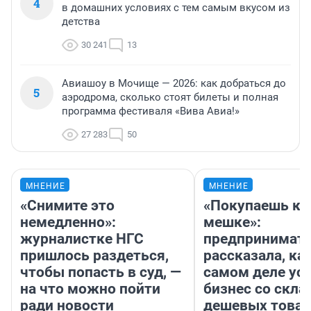
4
в домашних условиях с тем самым вкусом из
детства
30 241
13
Авиашоу в Мочище — 2026: как добраться до
5
аэродрома, сколько стоят билеты и полная
программа фестиваля «Вива Авиа!»
27 283
50
МНЕНИЕ
МНЕНИЕ
«Снимите это
«Покупаешь ко
немедленно»:
мешке»:
журналистке НГС
предпринимат
пришлось раздеться,
рассказала, как
чтобы попасть в суд, —
самом деле ус
на что можно пойти
бизнес со скл
ради новости
дешевых това