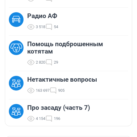
Радио АФ
3 518
54
Помощь подброшенным
котятам
2 820
29
Нетактичные вопросы
163 697
905
Про засаду (часть 7)
4 154
196