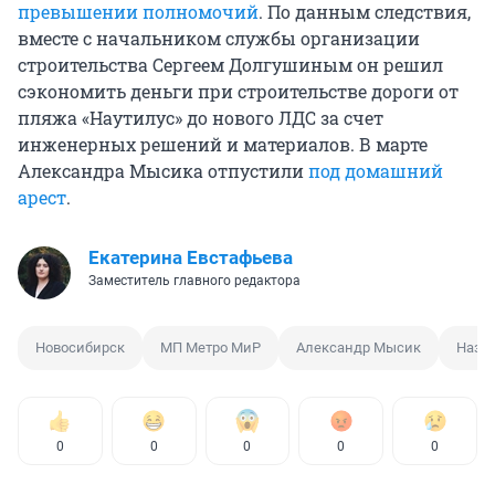
превышении полномочий
. По данным следствия,
вместе с начальником службы организации
строительства Сергеем Долгушиным он решил
сэкономить деньги при строительстве дороги от
пляжа «Наутилус» до нового ЛДС за счет
инженерных решений и материалов. В марте
Александра Мысика отпустили
под домашний
арест
.
Екатерина Евстафьева
Заместитель главного редактора
Новосибирск
МП Метро МиР
Александр Мысик
Назн
0
0
0
0
0