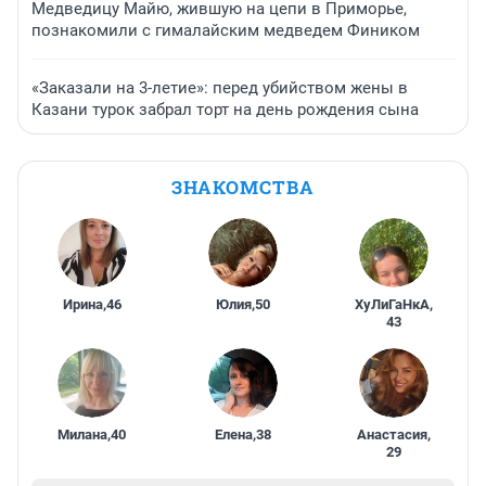
Медведицу Майю, жившую на цепи в Приморье,
познакомили с гималайским медведем Фиником
«Заказали на 3-летие»: перед убийством жены в
Казани турок забрал торт на день рождения сына
ЗНАКОМСТВА
Ирина
,
46
Юлия
,
50
ХуЛиГаНкА
,
43
Милана
,
40
Елена
,
38
Анастасия
,
29