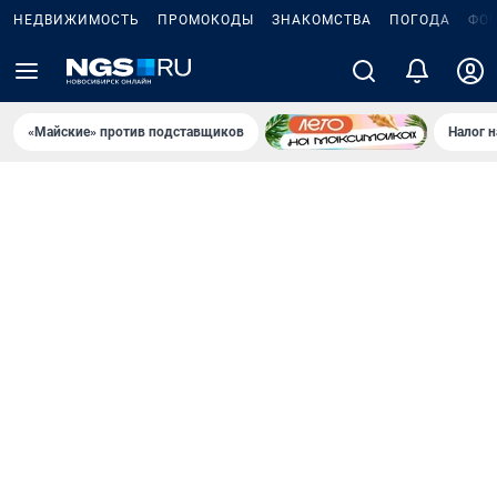
НЕДВИЖИМОСТЬ
ПРОМОКОДЫ
ЗНАКОМСТВА
ПОГОДА
ФО
«Майские» против подставщиков
Налог 