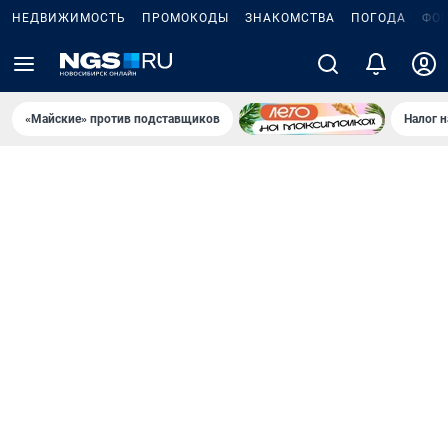
НЕДВИЖИМОСТЬ
ПРОМОКОДЫ
ЗНАКОМСТВА
ПОГОДА
ФО
«Майские» против подставщиков
Налог 