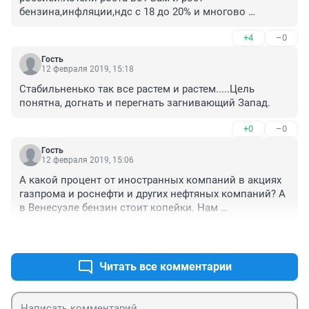
бензина,инфляции,ндс с 18 до 20% и многово 
чего.Или вы думали что будет рост зарплат,курса 
+4
–0
рубля и благосостояния граждан))
Гость
12 февраля 2019, 15:18
Стабильненько так все растем и растем.....Цель 
понятна, догнать и перегнать загнивающий Запад.
+0
–0
Гость
12 февраля 2019, 15:06
А какой процент от иностранных компаний в акциях 
газпрома и роснефти и других нефтяных компаний? А 
в Венесуэле бензин стоит копейки. Нам 
устанавливают цены, как в развитых иностранных 
+3
–0
государствах, иностранные акционеры. Где зарплата 
больше, если перевести, 300 тыс. руб.
Читать все комментарии