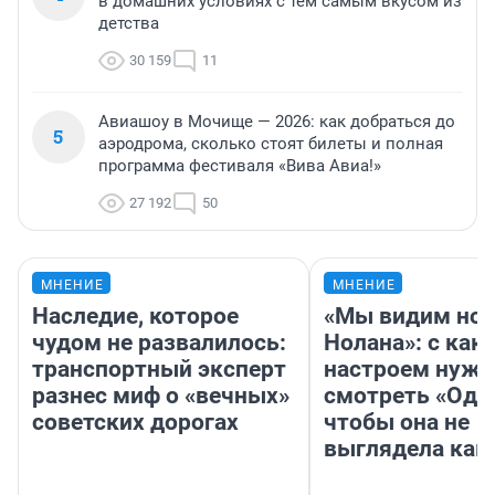
в домашних условиях с тем самым вкусом из
детства
30 159
11
Авиашоу в Мочище — 2026: как добраться до
5
аэродрома, сколько стоят билеты и полная
программа фестиваля «Вива Авиа!»
27 192
50
МНЕНИЕ
МНЕНИЕ
Наследие, которое
«Мы видим нов
чудом не развалилось:
Нолана»: с как
транспортный эксперт
настроем нужн
разнес миф о «вечных»
смотреть «Оди
советских дорогах
чтобы она не
выглядела как