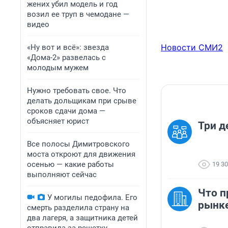
жених убил модель и год
возил ее труп в чемодане —
видео
Новости СМИ2
«Ну вот и всё»: звезда
«Дома-2» развелась с
молодым мужем
Нужно требовать свое. Что
делать дольщикам при срыве
сроков сдачи дома —
объясняет юрист
Три д
Все полосы Димитровского
моста откроют для движения
осенью — какие работы
19 3
выполняют сейчас
Что п
У могилы педофила. Его
рынк
смерть разделила страну на
два лагеря, а защитника детей