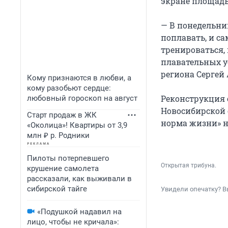
экране площадь
— В понедельник
поплавать, и с
тренироваться,
плавательных у
региона Сергей 
Кому признаются в любви, а
кому разобьют сердце:
Реконструкция 
любовный гороскоп на август
Новосибирской 
Старт продаж в ЖК
норма жизни» н
«Околица»! Квартиры от 3,9
млн ₽ р. Родники
Пилоты потерпевшего
Открытая трибуна.
крушение самолета
рассказали, как выживали в
сибирской тайге
Увидели опечатку? В
«Подушкой надавил на
лицо, чтобы не кричала»: