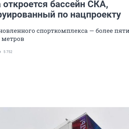
 откроется бассейн СКА,
руированный по нацпроекту
новленного спорткомплекса — более пят
 метров
5 752