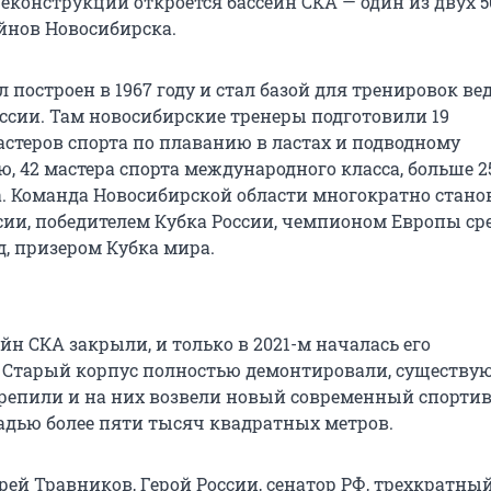
реконструкции откроется бассейн СКА — один из двух 5
йнов Новосибирска.
 построен в 1967 году и стал базой для тренировок в
ссии. Там новосибирские тренеры подготовили 19
стеров спорта по плаванию в ластах и подводному
, 42 мастера спорта международного класса, больше 2
а. Команда Новосибирской области многократно стано
ии, победителем Кубка России, чемпионом Европы ср
, призером Кубка мира.
сейн СКА закрыли, и только в 2021-м началась его
 Старый корпус полностью демонтировали, существу
репили и на них возвели новый современный спорти
дью более пяти тысяч квадратных метров.
рей Травников, Герой России, сенатор РФ, трехкратны