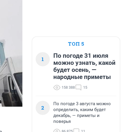
ТОП 5
По погоде 31 июля
1
можно узнать, какой
будет осень, —
народные приметы
158 388
15
По погоде 3 августа можно
2
определить, каким будет
декабрь, — приметы и
поверья
86 875
11