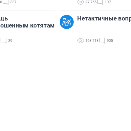
20
337
27 755
197
щь
Нетактичные воп
рошенным котятам
29
163 718
905