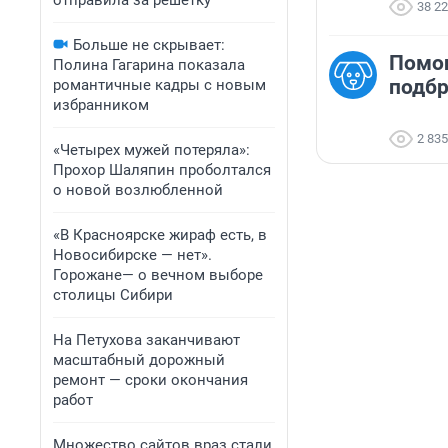
отправила за решетку
38 2
Больше не скрывает:
Помо
Полина Гагарина показала
подб
романтичные кадры с новым
избранником
2 835
«Четырех мужей потеряла»:
Прохор Шаляпин проболтался
о новой возлюбленной
«В Красноярске жираф есть, в
Новосибирске — нет».
Горожане— о вечном выборе
столицы Сибири
На Петухова заканчивают
масштабный дорожный
ремонт — сроки окончания
работ
Множество сайтов враз стали