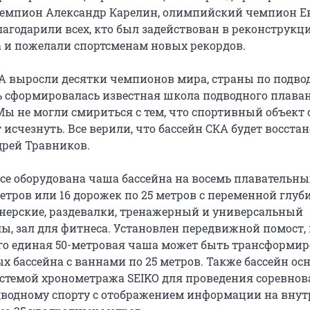
емпион Александр Карелин, олимпийский чемпион Е
агодарили всех, кто был задействован в реконструкц
 и пожелали спортсменам новых рекордов.
КА выросли десятки чемпионов мира, страны по подв
ь сформировалась известная школа подводного плава
Мы не могли смириться с тем, что спортивный объект 
исчезнуть. Все верили, что бассейн СКА будет восстан
рей Травников.
се оборудована чаша бассейна на восемь плавательны
етров или 16 дорожек по 25 метров с переменной глуби
ренерские, раздевалки, тренажерный и универсальный
ы, зал для фитнеса. Установлен передвижной помост,
о единая 50-метровая чаша может быть трансформир
х бассейна с ваннами по 25 метров. Также бассейн ос
стемой хронометража SEIKO для проведения соревнов
водному спорту с отображением информации на вну