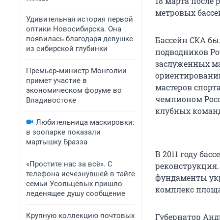
18 марта после 
метровых бассе
Удивительная история первой
оптики Новосибирска. Она
появилась благодаря девушке
Бассейн СКА был
из сибирской глубинки
подводников Ро
заслуженных ма
Премьер‑министр Монголии
ориентированию
примет участие в
мастеров спорт
экономическом форуме во
чемпионом Росс
Владивостоке
клубных команд
Любительница маскировки:
в зоопарке показали
мартышку Бразза
В 2011 году бас
«Простите нас за всё». С
реконструкция.
телефона исчезнувшей в тайге
фундаменты ук
семьи Усольцевых пришло
комплекс площа
леденящее душу сообщение
Крупную коллекцию почтовых
Губернатор Анд