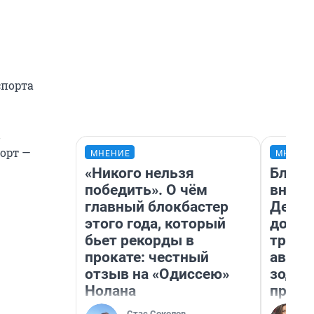
спорта
в
орт —
МНЕНИЕ
МНЕНИ
«Никого нельзя
Близн
победить». О чём
внеза
главный блокбастер
Девам
этого года, который
допол
бьет рекорды в
траты
прокате: честный
август
отзыв на «Одиссею»
зодиа
Нолана
прогн
Стас Соколов