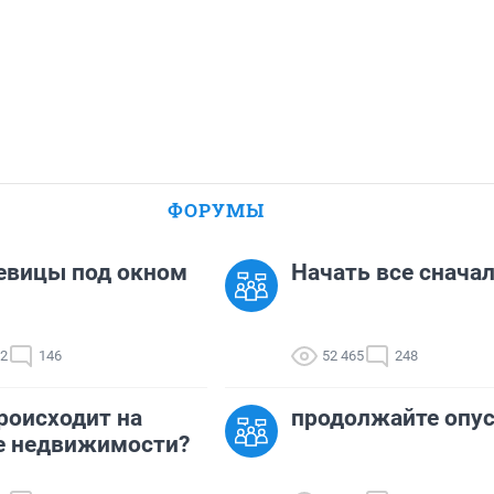
ФОРУМЫ
евицы под окном
Начать все сначала
02
146
52 465
248
роисходит на
продолжайте опу
е недвижимости?