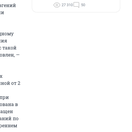
вгений
27 310
50
ии
одному
ния
с такой
овлен, —
х
ной от 2
 при
ована в
нащен
аний по
треннем