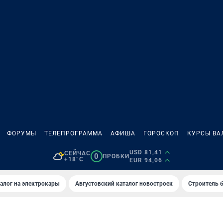
ФОРУМЫ
ТЕЛЕПРОГРАММА
АФИША
ГОРОСКОП
КУРСЫ ВА
USD 81,41
СЕЙЧАС
0
ПРОБКИ
+18°C
EUR 94,06
алог на электрокары
Августовский каталог новостроек
Строитель б