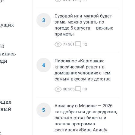
0-
Суровой или мягкой будет
3
зима, можно узнать по
едущих
погоде 5 августа — важные
приметы
77 361
12
50
вилась
еди
Пирожное «Картошка»:
4
классический рецепт в
домашних условиях с тем
самым вкусом из детства
30 265
13
ющие
Авиашоу в Мочище — 2026:
вный
5
как добраться до аэродрома,
сколько стоят билеты и
полная программа
фестиваля «Вива Авиа!»
й