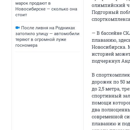
марок продают в
олимпийский ч
Новосибирске — сколько она
Подгорный побл
стоит
спорткомплекса
После ливня на Родниках
— В бассейне С
затопило улицу — автомобили
теряют в огромной луже
плаванию, здес
госномера
Новосибирска. 
историей может 
подчеркнул Анд
В спорткомплек
дорожек по 50 м
до 2,5 метра, т
спортивный зал
помощи которог
два полноценны
современной си
плаванию и под