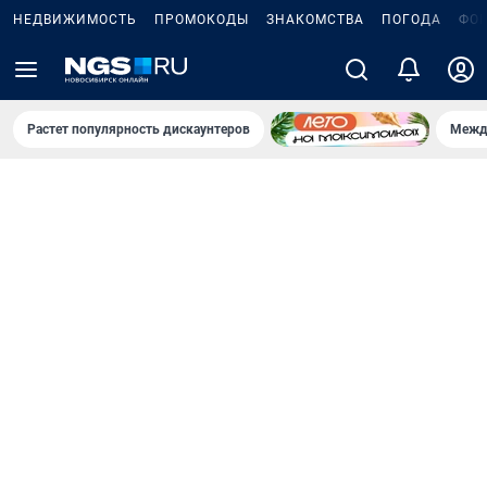
НЕДВИЖИМОСТЬ
ПРОМОКОДЫ
ЗНАКОМСТВА
ПОГОДА
ФО
Растет популярность дискаунтеров
Межд