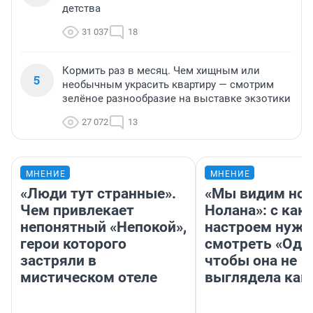
детства
31 037
18
Кормить раз в месяц. Чем хищным или
5
необычным украсить квартиру — смотрим
зелёное разнообразие на выставке экзотики
27 072
13
МНЕНИЕ
МНЕНИЕ
«Люди тут странные».
«Мы видим нов
Чем привлекает
Нолана»: с как
непонятный «Непокой»,
настроем нужн
герои которого
смотреть «Оди
застряли в
чтобы она не
мистическом отеле
выглядела как