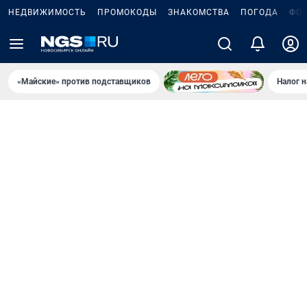
НЕДВИЖИМОСТЬ
ПРОМОКОДЫ
ЗНАКОМСТВА
ПОГОДА
ФО
«Майские» против подставщиков
Налог 