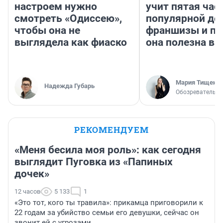
настроем нужно
учит пятая час
смотреть «Одиссею»,
популярной де
чтобы она не
франшизы и п
выглядела как фиаско
она полезна в
Мария Тищенк
Надежда Губарь
Обозреватель
РЕКОМЕНДУЕМ
«Меня бесила моя роль»: как сегодня
выглядит Пуговка из «Папиных
дочек»
12 часов
5 133
1
«Это тот, кого ты травила»: прикамца приговорили к
22 годам за убийство семьи его девушки, сейчас он
звонит ей с угрозами