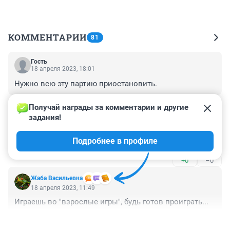
КОММЕНТАРИИ
81
Гость
18 апреля 2023, 18:01
Нужно всю эту партию приостановить.
+0
–0
Получай награды за комментарии и другие 
задания!
Гость
18 апреля 2023, 14:31
Подробнее в профиле
скоро депутатов не останется
+0
–0
Жаба Васильевна
18 апреля 2023, 11:49
Играешь во "взрослые игры", будь готов проиграть...
+0
–0