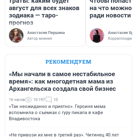
траты: каким будет
чтобы попасть 
август для всех знаков
на что можно 
зодиака — таро-
ради новости
прогноз
Анастасия Першина
Анастасия Хри
Автор мнения
Корреспондент
РЕКОМЕНДУЕМ
«Мы начали в самое нестабильное
время»: как многодетная мама из
Архангельска создала свой бизнес
16 часов
10 197
10
«Так неожиданно и приятно». Героиня мема
вспомнила о съемках с гуру пикапа в кафе
Владивостока
«Не привози их мне в третий раз». Читинец 40 лет