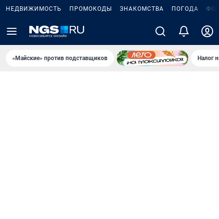
НЕДВИЖИМОСТЬ
ПРОМОКОДЫ
ЗНАКОМСТВА
ПОГОДА
ФО
«Майские» против подставщиков
Налог 