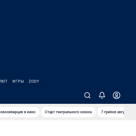
ЛЮТ
ИГРЫ
ZODY
овосибирцев в кино
Старт театрального сезона
7 грибов августа