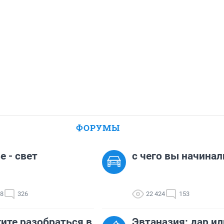
ФОРУМЫ
е - свет
с чего вы начинал
78
326
22 424
153
ите разобраться в
Эвтаназия: дар ил