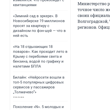
изменятся: что произойдет с
Министерство р
квитанциями
точное число ж
своих официаль
«Зимний сад в эркере». В
Новосибирске 19 миллионов
Волгоградской, 
просят за квартиру с
регионов. Офиц
дизайном по фэн-шуй — что в
ней есть
«На 18 отдыхающих 18
поваров». Как проходит лето в
Крыму с перебоями света и
бензина, водой по графику и
налетами БПЛА
Билайн: «Нейросети вошли в
топ-5 популярных цифровых
сервисов у пассажиров
„Толмачево“»
Поколение «N». 5 молодых и