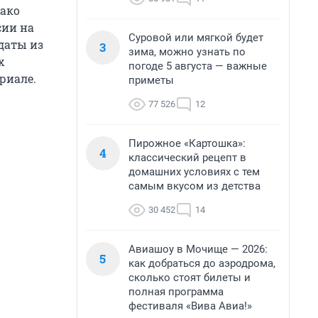
нако
сии на
Суровой или мягкой будет
даты из
3
зима, можно узнать по
х
погоде 5 августа — важные
риале.
приметы
77 526
12
Пирожное «Картошка»:
4
классический рецепт в
домашних условиях с тем
самым вкусом из детства
30 452
14
Авиашоу в Мочище — 2026:
5
как добраться до аэродрома,
сколько стоят билеты и
полная программа
фестиваля «Вива Авиа!»