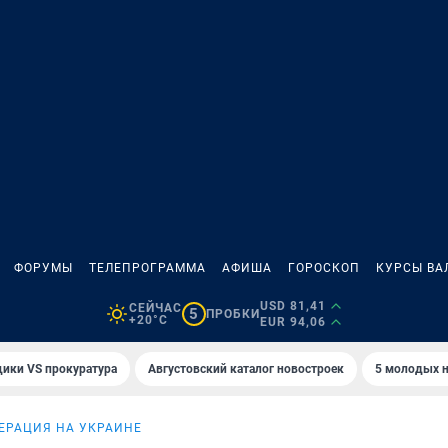
ФОРУМЫ
ТЕЛЕПРОГРАММА
АФИША
ГОРОСКОП
КУРСЫ ВА
USD 81,41
СЕЙЧАС
5
ПРОБКИ
+20°C
EUR 94,06
ики VS прокуратура
Августовский каталог новостроек
5 молодых н
ЕРАЦИЯ НА УКРАИНЕ