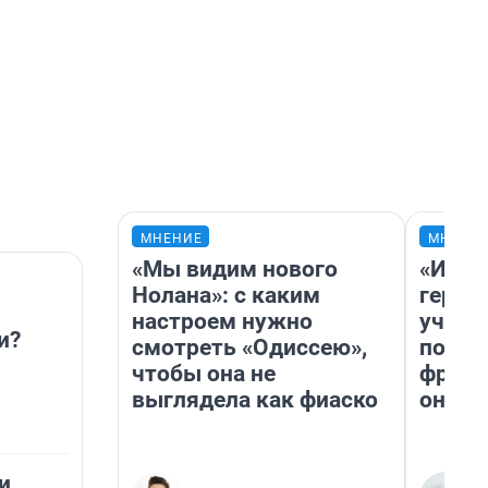
МНЕНИЕ
МНЕНИ
«Мы видим нового
«Игру
Нолана»: с каким
герои
настроем нужно
учит 
и?
смотреть «Одиссею»,
попул
чтобы она не
франш
выглядела как фиаско
она п
и