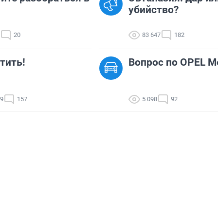
убийство?
20
83 647
182
тить!
Вопрос по OPEL M
69
157
5 098
92