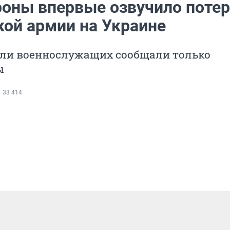
оны впервые озвучило поте
кой армии на Украине
бели военнослужащих сообщали только
ы
33 414