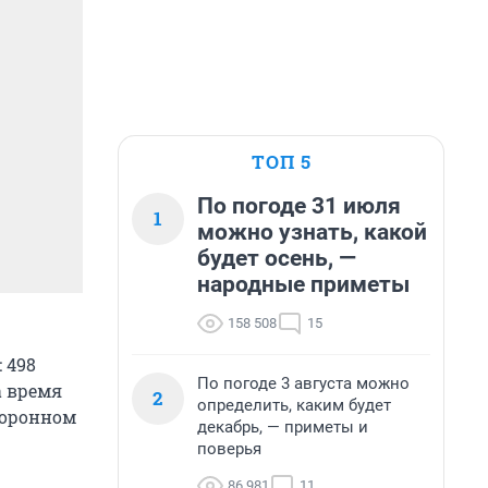
ТОП 5
По погоде 31 июля
1
можно узнать, какой
будет осень, —
народные приметы
158 508
15
 498
По погоде 3 августа можно
а время
2
определить, каким будет
боронном
декабрь, — приметы и
поверья
86 981
11