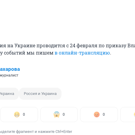
ия на Украине проводится с 24 февраля по приказу В
ку событий мы пишем
в онлайн-трансляцию
.
ахарова
 журналист
Украина
Россия и Украина
0
0
0
ыделите фрагмент и нажмите Ctrl+Enter