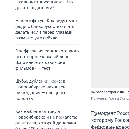
школьник плохо видит. Что
делать родителям?
Наведи фокус. Как видят мир
люди с близорукостью и что
делать, если перед глазами
размыто уже сейчас
Эти фразы из советского кино
вы говорите каждый день.
Вспомните из каких они
фильмов? — тест
Шубы, дубленки, кожа: в
Новосибирске началась
ликвидация — все цены
За распространение н
пополам
Источник: 
Артем Устю
Как выбрать оптику в
Президент Росс
Новосибирске и не пожалеть:
которому Роско
опыт сети, которой доверяют
фейковые новос
более 100 тысяч горожан