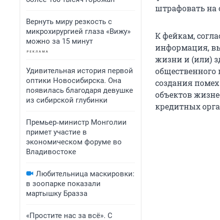
штрафовать на с
Вернуть миру резкость с
микрохирургией глаза «Вижу»
К фейкам, согла
можно за 15 минут
информация, вы
жизни и (или) 
общественного 
Удивительная история первой
оптики Новосибирска. Она
создания поме
появилась благодаря девушке
объектов жизне
из сибирской глубинки
кредитных орга
Премьер‑министр Монголии
примет участие в
экономическом форуме во
Владивостоке
Любительница маскировки:
в зоопарке показали
мартышку Бразза
«Простите нас за всё». С