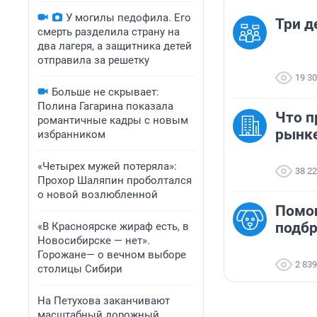
У могилы педофила. Его
Три д
смерть разделила страну на
два лагеря, а защитника детей
отправила за решетку
19 3
Больше не скрывает:
Полина Гагарина показала
Что п
романтичные кадры с новым
рынк
избранником
«Четырех мужей потеряла»:
38 2
Прохор Шаляпин проболтался
о новой возлюбленной
Помо
подб
«В Красноярске жираф есть, в
Новосибирске — нет».
Горожане— о вечном выборе
2 839
столицы Сибири
На Петухова заканчивают
масштабный дорожный