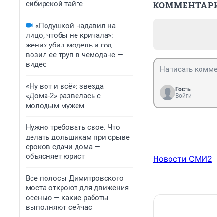
сибирской тайге
КОММЕНТАР
«Подушкой надавил на
лицо, чтобы не кричала»:
жених убил модель и год
возил ее труп в чемодане —
видео
«Ну вот и всё»: звезда
Гость
«Дома-2» развелась с
Войти
молодым мужем
Нужно требовать свое. Что
делать дольщикам при срыве
сроков сдачи дома —
объясняет юрист
Новости СМИ2
Все полосы Димитровского
моста откроют для движения
осенью — какие работы
выполняют сейчас