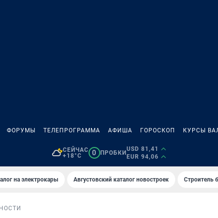
ФОРУМЫ
ТЕЛЕПРОГРАММА
АФИША
ГОРОСКОП
КУРСЫ ВА
USD 81,41
СЕЙЧАС
0
ПРОБКИ
+18°C
EUR 94,06
алог на электрокары
Августовский каталог новостроек
Строитель б
НОСТИ