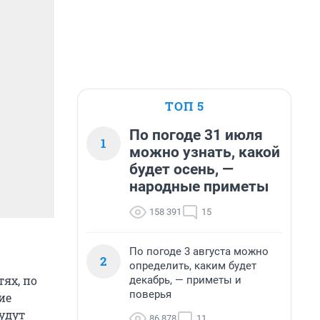
ТОП 5
По погоде 31 июля
1
можно узнать, какой
будет осень, —
народные приметы
158 391
15
По погоде 3 августа можно
2
определить, каким будет
ях, по
декабрь, — приметы и
поверья
ие
удут
86 878
11