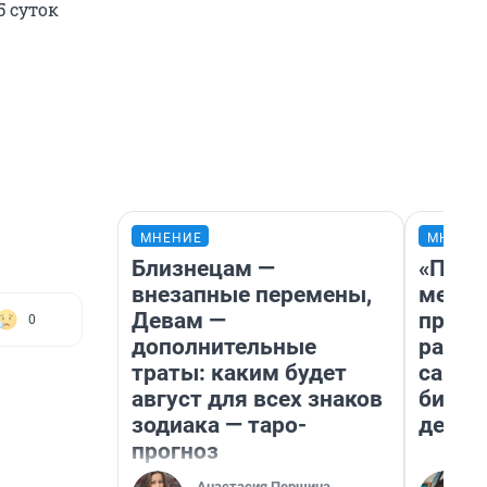
5 суток
МНЕНИЕ
МНЕНИ
Близнецам —
«Поку
внезапные перемены,
мешке
Девам —
предп
0
дополнительные
расска
траты: каким будет
самом
август для всех знаков
бизне
зодиака — таро-
дешев
прогноз
Анастасия Першина