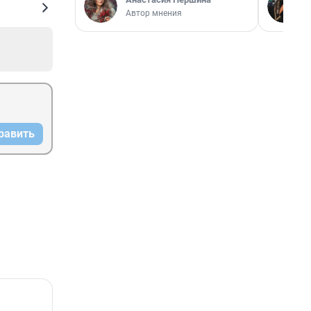
Автор мнения
равить