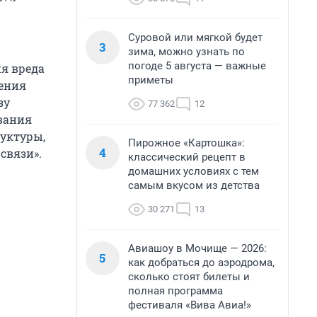
Суровой или мягкой будет
3
зима, можно узнать по
погоде 5 августа — важные
ия вреда
приметы
шения
зу
77 362
12
вания
уктуры,
Пирожное «Картошка»:
4
связи».
классический рецепт в
домашних условиях с тем
самым вкусом из детства
30 271
13
Авиашоу в Мочище — 2026:
5
как добраться до аэродрома,
сколько стоят билеты и
полная программа
фестиваля «Вива Авиа!»