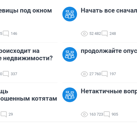
евицы под окном
Начать все сначала
05
146
52 482
248
роисходит на
продолжайте опу
е недвижимости?
20
337
27 760
197
щь
Нетактичные воп
рошенным котятам
29
163 723
905