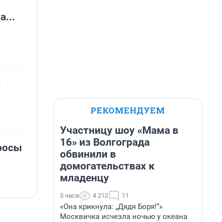
...
с
РЕКОМЕНДУЕМ
Участницу шоу «Мама в
16» из Волгограда
росы
обвинили в
домогательствах к
младенцу
3 часа
4 212
11
«Она крикнула: „Дядя Боря!“»
Москвичка исчезла ночью у океана