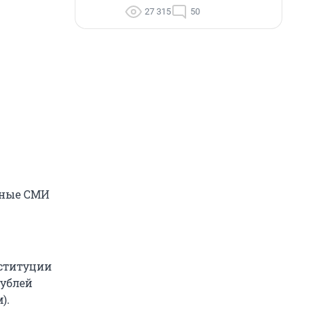
27 315
50
нные СМИ
нституции
рублей
).