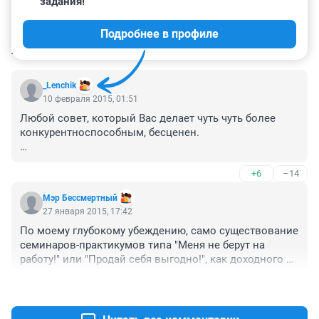
задания!
Подробнее в профиле
КОММЕНТАРИИ
4
_Lenchik
10 февраля 2015, 01:51
Любой совет, который Вас делает чуть чуть более 
конкурентноспособным, бесценен.

Для меня эти советы из умных книжек были просто 
+6
–14
панацеей,

Мэр Бессмертный
особенно когда рекрутша, которая забирала 60% моей 
27 января 2015, 17:42
зарплаты в течении полугода, глобально переписала 
По моему глубокому убеждению, само существование 
мое резюме и только поэтому я получила норамльно 
семинаров-практикумов типа "Меня не берут на 
оплачиваемую работу и первый раз в жизни смогла 
работу!" или "Продай себя выгодно!", как доходного 
поехать в декабре в отпуск к теплому морю.
бизнеса, уже говорит прежде всего о том, что не с 
+39
–2
вами что-то не впорядке, а в обществе в целом.