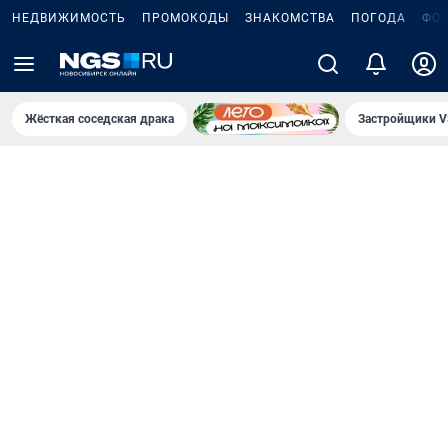
НЕДВИЖИМОСТЬ
ПРОМОКОДЫ
ЗНАКОМСТВА
ПОГОДА
ФО
Жёсткая соседская драка
Застройщики V