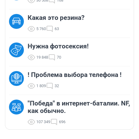
30 508
168
Какая это резина?
5 760
63
Нужна фотосексия!
19 848
70
! Проблема выбора телефона !
1 809
32
"Победа" в интернет-баталии. NF,
как обычно.
107 349
696