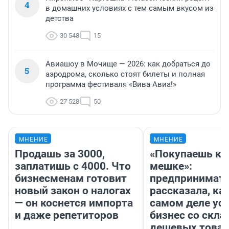
4
в домашних условиях с тем самым вкусом из
детства
30 548
15
Авиашоу в Мочище — 2026: как добраться до
5
аэродрома, сколько стоят билеты и полная
программа фестиваля «Вива Авиа!»
27 528
50
МНЕНИЕ
МНЕНИЕ
Продашь за 3000,
«Покупаешь ко
заплатишь с 4000. Что
мешке»:
бизнесменам готовит
предпринимат
новый закон о налогах
рассказала, как
— он коснется импорта
самом деле ус
и даже репетиторов
бизнес со скл
дешевых това