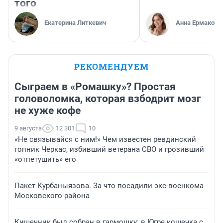
того
Екатерина Литкевич
Анна Ермакова
РЕКОМЕНДУЕМ
Сыграем в «Ромашку»? Простая
головоломка, которая взбодрит мозг
не хуже кофе
9 августа
12 301
10
«Не связывайся с ним!» Чем известен ревдинский
гопник Черкас, избивший ветерана СВО и грозивший
«отпетушить» его
Пакет Курбаныязова. За что посадили экс-военкома
Московского района
Кишечник был собран в гармошку: в Югре кошечка с