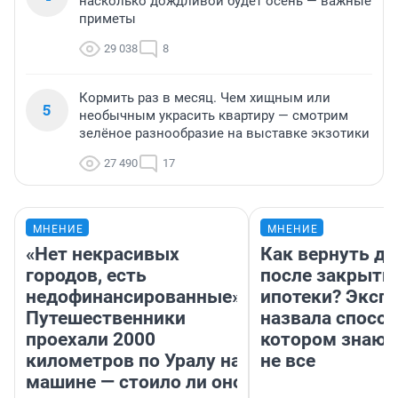
насколько дождливой будет осень — важные
приметы
29 038
8
Кормить раз в месяц. Чем хищным или
5
необычным украсить квартиру — смотрим
зелёное разнообразие на выставке экзотики
27 490
17
МНЕНИЕ
МНЕНИЕ
«Нет некрасивых
Как вернуть де
городов, есть
после закрыти
недофинансированные».
ипотеки? Эксп
Путешественники
назвала способ
проехали 2000
котором знают
километров по Уралу на
не все
машине — стоило ли оно