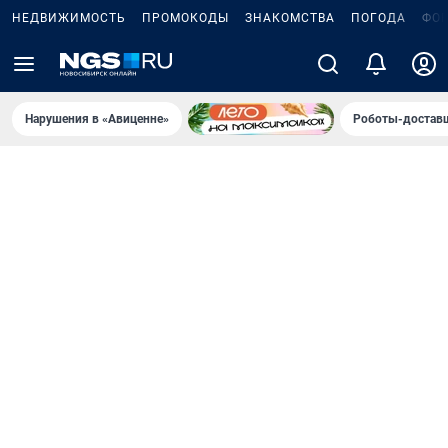
НЕДВИЖИМОСТЬ
ПРОМОКОДЫ
ЗНАКОМСТВА
ПОГОДА
ФО
Нарушения в «Авиценне»
Роботы-доставщ