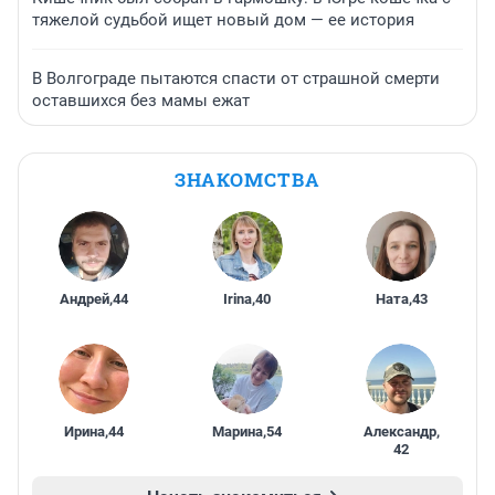
тяжелой судьбой ищет новый дом — ее история
В Волгограде пытаются спасти от страшной смерти
оставшихся без мамы ежат
ЗНАКОМСТВА
Андрей
,
44
Irina
,
40
Ната
,
43
Ирина
,
44
Марина
,
54
Александр
,
42