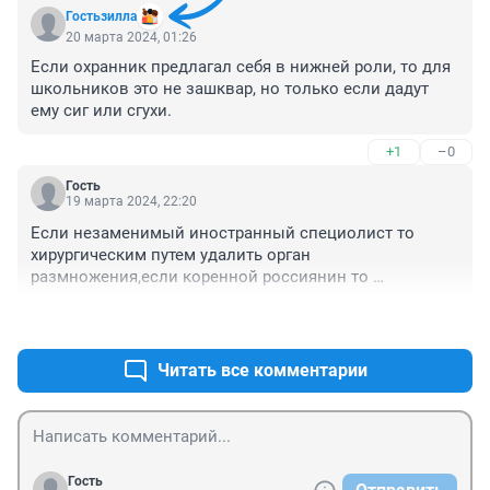
У нас нет парков кафе и кино. Куда надо сходить 
Гостьзилла
погулять, или идти к охраннику в будку.

20 марта 2024, 01:26
Кто то явно врет.
Если охранник предлагал себя в нижней роли, то для 
школьников это не зашквар, но только если дадут 
ему сиг или сгухи.
+1
–0
Гость
19 марта 2024, 22:20
Если незаменимый иностранный специолист то 
хирургическим путем удалить орган 
размножения,если коренной россиянин то 
хирургическим путем удалить орган размножения
+0
–0
Читать все комментарии
Гость