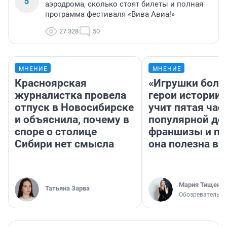
5
аэродрома, сколько стоят билеты и полная
программа фестиваля «Вива Авиа!»
27 328
50
МНЕНИЕ
МНЕНИЕ
Красноярская
«Игрушки боль
журналистка провела
герои истории»
отпуск в Новосибирске
учит пятая час
и объяснила, почему в
популярной де
споре о столице
франшизы и п
Сибири нет смысла
она полезна в
Мария Тищенк
Татьяна Зарва
Обозреватель