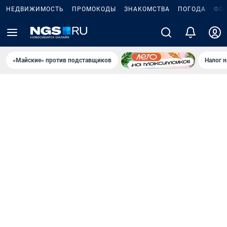
НЕДВИЖИМОСТЬ
ПРОМОКОДЫ
ЗНАКОМСТВА
ПОГОДА
ФО
«Майские» против подставщиков
Налог 