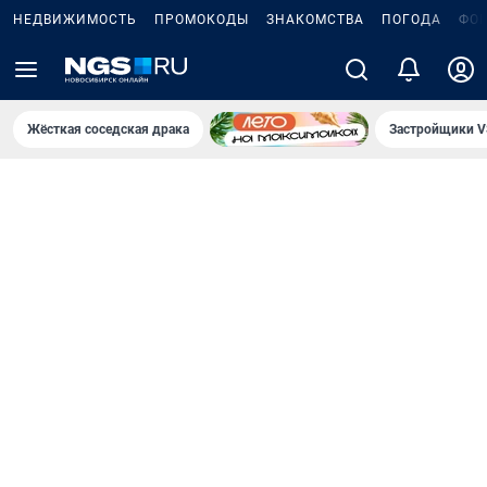
НЕДВИЖИМОСТЬ
ПРОМОКОДЫ
ЗНАКОМСТВА
ПОГОДА
ФО
Жёсткая соседская драка
Застройщики V