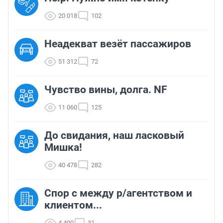
20 018
102
Неадекват везёт пассажиров
51 312
72
Чувство вины, долга. NF
11 060
125
До свидания, наш ласковый
Мишка!
40 478
282
Спор с между р/агентством и
клиентом...
4 400
31