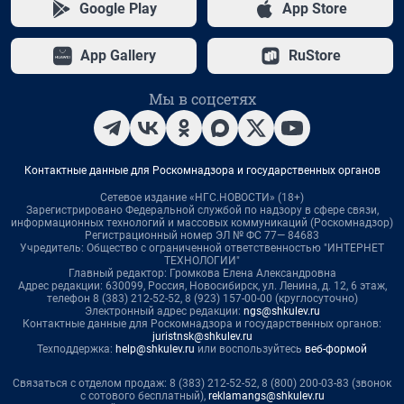
Google Play
App Store
App Gallery
RuStore
Мы в соцсетях
Контактные данные для Роскомнадзора и государственных органов
Сетевое издание «НГС.НОВОСТИ» (18+)
Зарегистрировано Федеральной службой по надзору в сфере связи,
информационных технологий и массовых коммуникаций (Роскомнадзор)
Регистрационный номер ЭЛ № ФС 77— 84683
Учредитель: Общество с ограниченной ответственностью "ИНТЕРНЕТ
ТЕХНОЛОГИИ"
Главный редактор: Громкова Елена Александровна
Адрес редакции: 630099, Россия, Новосибирск, ул. Ленина, д. 12, 6 этаж,
телефон 8 (383) 212-52-52, 8 (923) 157-00-00 (круглосуточно)
Электронный адрес редакции:
ngs@shkulev.ru
Контактные данные для Роскомнадзора и государственных органов:
juristnsk@shkulev.ru
Техподдержка:
help@shkulev.ru
или воспользуйтесь
веб-формой
Связаться с отделом продаж: 8 (383) 212-52-52, 8 (800) 200-03-83 (звонок
с сотового бесплатный),
reklamangs@shkulev.ru