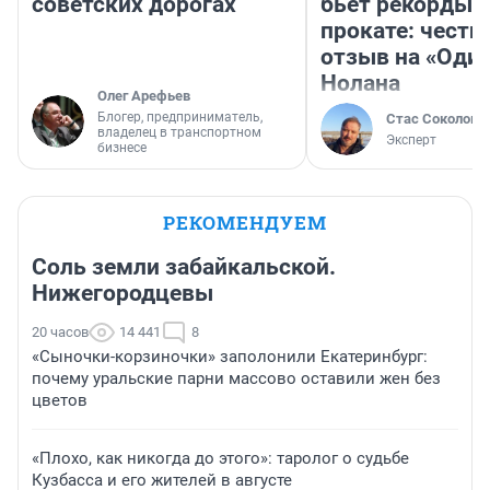
советских дорогах
бьет рекорды 
прокате: честн
отзыв на «Оди
Нолана
Олег Арефьев
Блогер, предприниматель,
Стас Соколов
владелец в транспортном
Эксперт
бизнесе
РЕКОМЕНДУЕМ
Соль земли забайкальской.
Нижегородцевы
20 часов
14 441
8
«Сыночки-корзиночки» заполонили Екатеринбург:
почему уральские парни массово оставили жен без
цветов
«Плохо, как никогда до этого»: таролог о судьбе
Кузбасса и его жителей в августе