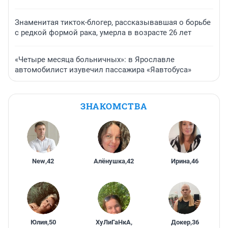
Знаменитая тикток-блогер, рассказывавшая о борьбе
с редкой формой рака, умерла в возрасте 26 лет
«Четыре месяца больничных»: в Ярославле
автомобилист изувечил пассажира «Яавтобуса»
ЗНАКОМСТВА
New
,
42
Алёнушка
,
42
Ирина
,
46
Юлия
,
50
ХуЛиГаНкА
,
Докер
,
36