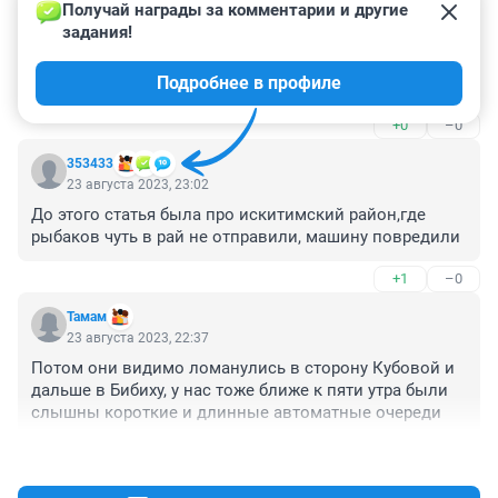
Получай награды за комментарии и другие 
задания!
Гость
24 августа 2023, 13:13
Подробнее в профиле
Сегодня ночью всё повторилось в тоже самое время.
+0
–0
353433
23 августа 2023, 23:02
До этого статья была про искитимский район,где 
рыбаков чуть в рай не отправили, машину повредили
+1
–0
Тамам
23 августа 2023, 22:37
Потом они видимо ломанулись в сторону Кубовой и 
дальше в Бибиху, у нас тоже ближе к пяти утра были 
слышны короткие и длинные автоматные очереди
+0
–0