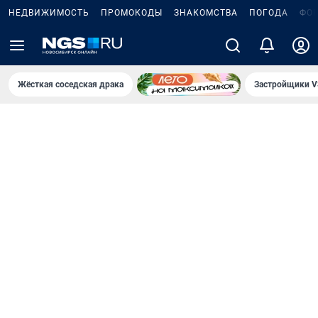
НЕДВИЖИМОСТЬ
ПРОМОКОДЫ
ЗНАКОМСТВА
ПОГОДА
ФО
Жёсткая соседская драка
Застройщики V