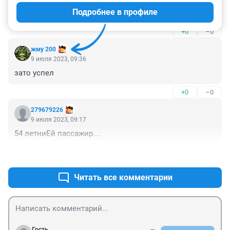
написать где? забыли еще указать сибиряки это были 
Подробнее в профиле
или нет
+0
–0
жму 200
9 июля 2023, 09:36
зато успел
+0
–0
279679226
9 июля 2023, 09:17
54 летниЕй пассажир....
+0
–0
Читать все комментарии
Гость