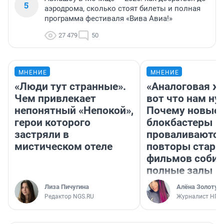
5
аэродрома, сколько стоят билеты и полная
программа фестиваля «Вива Авиа!»
27 479
50
МНЕНИЕ
МНЕНИЕ
«Люди тут странные».
«Аналоговая ж
Чем привлекает
вот что нам ну
непонятный «Непокой»,
Почему новые
герои которого
блокбастеры
застряли в
проваливаются,
мистическом отеле
повторы стары
фильмов соби
полные залы
Лиза Пичугина
Алёна Золотух
Редактор NGS.RU
Журналист НГС