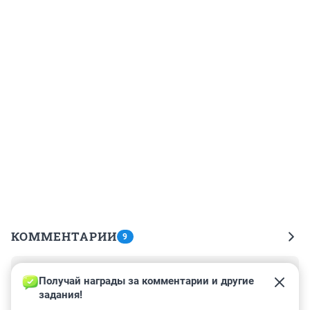
КОММЕНТАРИИ
9
Гость
9 июля 2023, 11:05
Получай награды за комментарии и другие 
задания!
подновосибирском опять, неужели сразу нельзя 