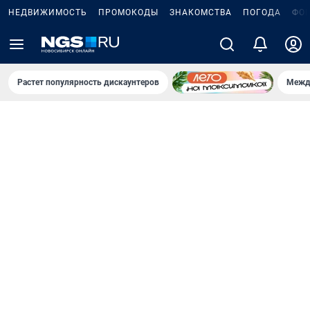
НЕДВИЖИМОСТЬ
ПРОМОКОДЫ
ЗНАКОМСТВА
ПОГОДА
ФО
Растет популярность дискаунтеров
Межд