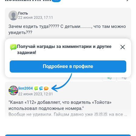
Гость
22 июня 2023, 17:11
Зачем ездить туда????? С детьми........., что там можно 
увидеть???
+0
–0
Получай награды за комментарии и другие 
задания!
Гость
22 июня 2023, 13:45
Подробнее в профиле
А мужчины есть?
+0
–0
lion2004
22 июня 2023, 12:01
"Канал «112» добавляет, что водитель «Тойота» 
использовал подложные номера." 

Вообще не удивили. Гайцам давно уже 💩💩💩 на все 
нарушения. Я как-то отправлял на НГС видео со 
+1
–0
своего регика. За одну минуту ожидания на 
перекрёстке мне навстречу проехали два автомобиля 