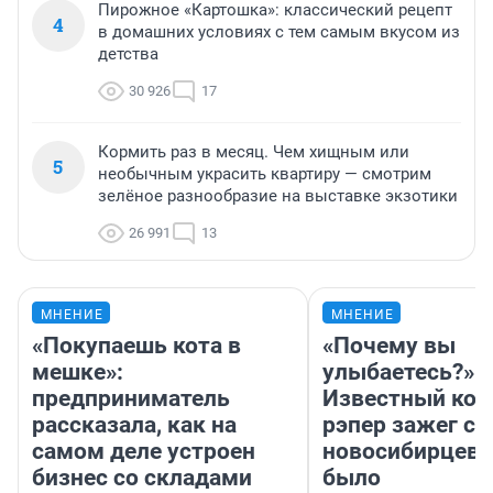
Пирожное «Картошка»: классический рецепт
4
в домашних условиях с тем самым вкусом из
детства
30 926
17
Кормить раз в месяц. Чем хищным или
5
необычным украсить квартиру — смотрим
зелёное разнообразие на выставке экзотики
26 991
13
МНЕНИЕ
МНЕНИЕ
«Покупаешь кота в
«Почему вы
мешке»:
улыбаетесь?»
предприниматель
Известный кор
рассказала, как на
рэпер зажег с 
самом деле устроен
новосибирцев: 
бизнес со складами
было