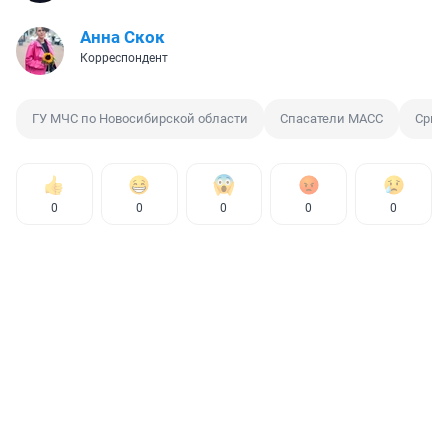
Анна Скок
Корреспондент
ГУ МЧС по Новосибирской области
Спасатели МАСС
Срыв
0
0
0
0
0