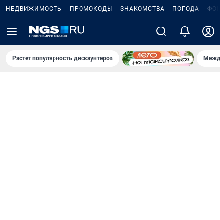
НЕДВИЖИМОСТЬ
ПРОМОКОДЫ
ЗНАКОМСТВА
ПОГОДА
ФО
Растет популярность дискаунтеров
Межд