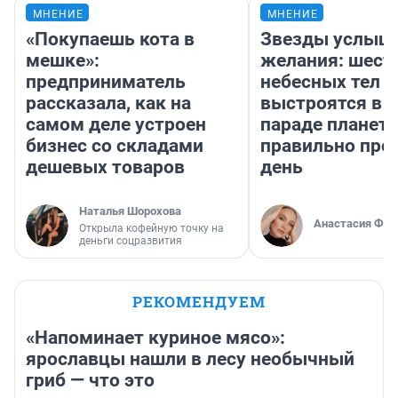
МНЕНИЕ
МНЕНИЕ
«Покупаешь кота в
Звезды услыш
мешке»:
желания: шест
предприниматель
небесных тел
рассказала, как на
выстроятся в 
самом деле устроен
параде планет 
бизнес со складами
правильно про
дешевых товаров
день
Наталья Шорохова
Анастасия Фил
Открыла кофейную точку на
деньги соцразвития
РЕКОМЕНДУЕМ
«Напоминает куриное мясо»:
ярославцы нашли в лесу необычный
гриб — что это