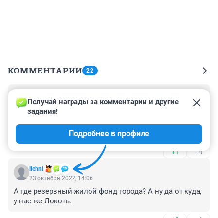
КОММЕНТАРИИ
22
Гость
23 октября 2022, 14:44
Получай награды за комментарии и другие 
задания!
В 16-ю французскую гимназию надо было везти. 
Обеспечить горячим питанием в виде лягушачьих 
Подробнее в профиле
лапок по-французски.
+1
–0
llehni
23 октября 2022, 14:06
А где резервный жилой фонд города? А ну да от куда, 
у нас же Локоть.