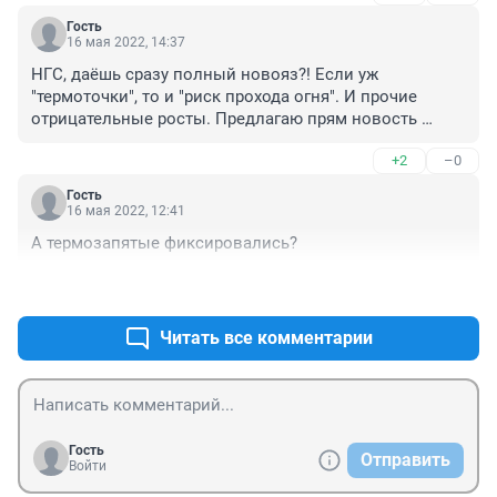
Гость
16 мая 2022, 14:37
НГС, даёшь сразу полный новояз?! Если уж 
"термоточки", то и "риск прохода огня". И прочие 
отрицательные росты. Предлагаю прям новость 
написать целиком... или серию. Вот вам словарик:

+2
–0
* сгорели дома - высвобожденна территория под 
застройку

Гость
* люди потеряли документы и деньги - населению 
16 мая 2022, 12:41
выдадут беспроцентные кредиты и помогут с 
А термозапятые фиксировались?
оформлением новых документов

* сгорели поля - удобрение золой с опережением 
+1
–0
графика

* сгорели леса - расширение пахотных территорий

Читать все комментарии
* наводнение - рекордное увлажнение почвы

* солдаты пропали без вести - не явились в часть

* заключённый сбежал - вышел без уведомления

* доходы падают - во многих африканских странах 
ситуация критическая

* североатлантический альянс расширяется на восток 
Гость
Отправить
Войти
- время подлёта наших ракет до их территорий 
сократилось
