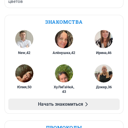
цветов
ЗНАКОМСТВА
New
,
42
Алёнушка
,
42
Ирина
,
46
Юлия
,
50
ХуЛиГаНкА
,
Докер
,
36
43
Начать знакомиться
ПРОМОКОДЫ