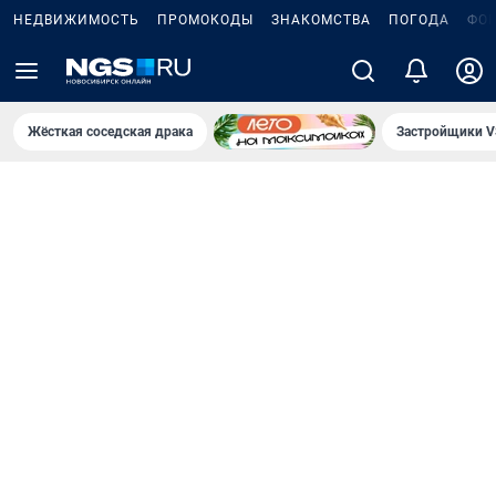
НЕДВИЖИМОСТЬ
ПРОМОКОДЫ
ЗНАКОМСТВА
ПОГОДА
ФО
Жёсткая соседская драка
Застройщики V