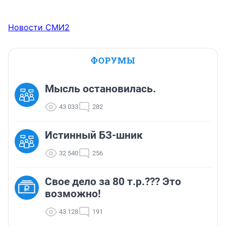
* машины без АБС - облегчение конструкции

Ну это так, на скору руку. Надеюсь вы можете больше. 
Новости СМИ2
Народ, накидывайте ещё идеи. Хочу статью на 
новоязе не через 5 лет, а уже сейчас... сейчас это ещё 
может кого-то удивить хотя-бы, пока привыкли 
ФОРУМЫ
только к термоточкам и хлопкам газа.
Мысль остановилась.
43 033
282
Истинный БЗ-шник
32 540
256
Свое дело за 80 т.р.??? Это
возможно!
43 128
191