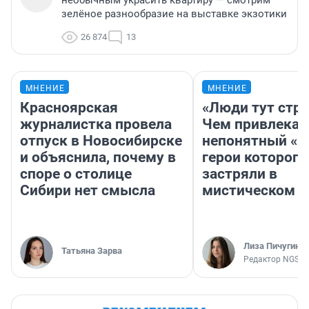
необычным украсить квартиру — смотрим
зелёное разнообразие на выставке экзотики
26 874
13
МНЕНИЕ
МНЕНИЕ
Красноярская
«Люди тут стр
журналистка провела
Чем привлекае
отпуск в Новосибирске
непонятный «Н
и объяснила, почему в
герои которого
споре о столице
застряли в
Сибири нет смысла
мистическом о
Лиза Пичугина
Татьяна Зарва
Редактор NGS.R